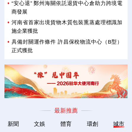
“安心退” 鄭州海關依託退貨中心倉助力跨境電
商發展
河南省首家出境貨物木質包裝熏蒸處理標識加
施企業獲批
具備封關運作條件 許昌保稅物流中心（B型）
正式獲批
最新推薦
新聞
文娛
體育
環創
城市