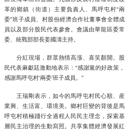
革的鄉鎮（街道）主要負責人、馬呼屯村“兩
委”班子成員、村股份經濟合作社董事會全體成
員以及部分股民代表參會。會議由華龍區委常
委、統戰部部長姜國濤主持。
分紅現場，群眾熱情高漲、喜笑顏開。股
民代表麻獻廷激動地表示：“感謝黨的好政策，
感謝馬呼屯村‘兩委’班子成員。”
王瑞剛表示，如今的馬呼屯村民心順、産
業興、生活富、環境美。鄉村巨變的背後是馬
呼屯村積極踐行全過程人民民主理念，探索基
層民主治理的生動寫照。共享集體經濟發展紅