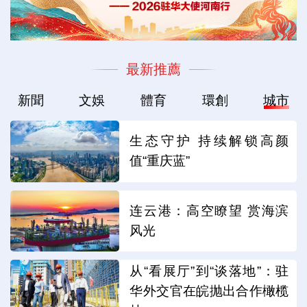
最新推薦
新聞
文娛
體育
環創
城市
生态守护 持续解锁高颜
值“重庆蓝”
连云港：高空瞭望 赏海滨
风光
从“看展厅”到“谈落地”：驻
华外交官在皖抛出合作橄榄