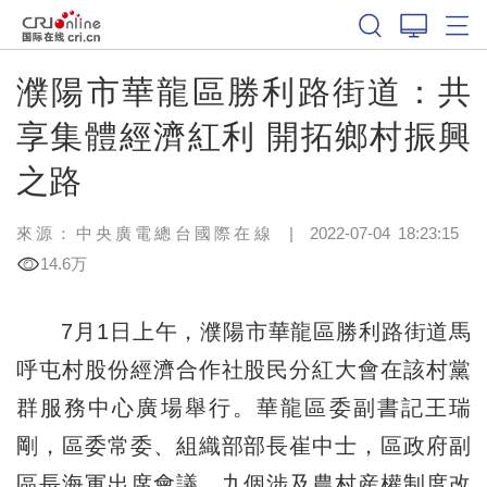
濮陽市華龍區勝利路街道：共
享集體經濟紅利 開拓鄉村振興
之路
來源：中央廣電總台國際在線
|
2022-07-04 18:23:15
14.6万
7月1日上午，濮陽市華龍區勝利路街道馬
呼屯村股份經濟合作社股民分紅大會在該村黨
群服務中心廣場舉行。華龍區委副書記王瑞
剛，區委常委、組織部部長崔中士，區政府副
區長海軍出席會議。九個涉及農村産權制度改