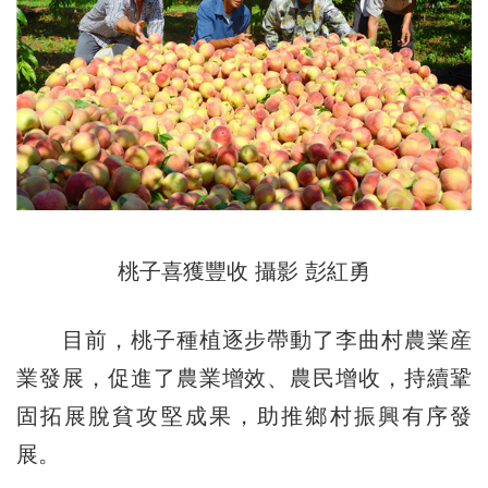
桃子喜獲豐收 攝影 彭紅勇
目前，桃子種植逐步帶動了李曲村農業産
業發展，促進了農業增效、農民增收，持續鞏
固拓展脫貧攻堅成果，助推鄉村振興有序發
展。