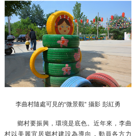
李曲村隨處可見的“微景觀” 攝影 彭紅勇
鄉村要振興，環境是底色。近年來，李曲
村以美麗宜居鄉村建設為導向，動員各方力