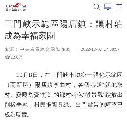
三門峽示範區陽店鎮：讓村莊
成為幸福家園
來源：中央廣電總台國際在線
|
2022-10-08 17:58:57
12.6万
10月8日，在三門峽市城鄉一體化示範區
（高新區）陽店鎮李曲村，各個巷道“就地取
材、變廢為寶”打造的鄉村特色“微景觀”綻放出
別樣美麗，村民推窗見綠、出門賞景的願望已
成為現實。