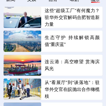
这些“超级工厂”有何魔力？
驻华外交官解码合肥智造新
力量
生态守护 持续解锁高颜
值“重庆蓝”
连云港：高空瞭望 赏海滨
风光
从“看展厅”到“谈落地”：驻
华外交官在皖抛出合作橄榄
枝