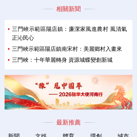
相關新聞
三門峽示範區陽店鎮：廉潔家風進農村 風清氣
正沁民心
三門峽示範區陽店鎮南宋村：美麗鄉村入畫來
三門峽：十年華麗轉身 資源城蝶變創新城
最新推薦
新聞
文娛
體育
環創
城市