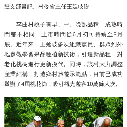
黨支部書記、村委會主任王延岐説。
李曲村桃子有早、中、晚熟品種，成熟時
間都不相同，上市時間從6月初可持續至8月
底。近年來，王延岐多次組織黨員、群眾到外
地參觀學習果品種植新技術，引進新品種，對
老化桃樹進行更新換代。同時，該村大力調整
産業結構，打造鄉村旅遊示範點，目前已成功
舉辦了4屆桃花節，吸引觀光遊客10萬餘人次。