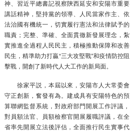
神、習近平總書記視察陝西延安和安陽市重要
講話精神，堅持黨的領導、人民當家作主、依
法治國有機統一，切實履行憲法和法律賦予的
職責；完整、準確、全面貫徹新發展理念，紮
實推進全過程人民民主，積極推動保障和改善
民生，精準助力打贏“三大攻堅戰”和疫情防控阻
擊戰，開創了新時代人大工作的新局面。
徐家平説，本屆以來，安陽市人大常委會
守正創新，奮發有為。建成具有安陽特色的預
算聯網監督系統，對政府部門開展工作評議，
對員額法官、員額檢察官開展履職評議，在全
省率先開展立法後評估，全面推行民生實事代