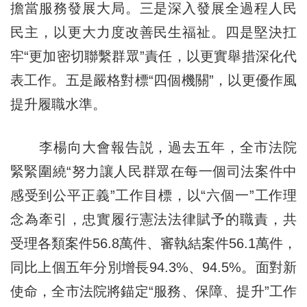
擔當服務發展大局。三是深入發展全過程人民
民主，以更大力度改善民生福祉。四是堅決扛
牢“更加密切聯繫群眾”責任，以更實舉措深化代
表工作。五是嚴格對標“四個機關”，以更優作風
提升履職水準。
李楊向大會報告説，過去五年，全市法院
緊緊圍繞“努力讓人民群眾在每一個司法案件中
感受到公平正義”工作目標，以“六個一”工作理
念為牽引，忠實履行憲法法律賦予的職責，共
受理各類案件56.8萬件、審執結案件56.1萬件，
同比上個五年分別增長94.3%、94.5%。面對新
使命，全市法院將錨定“服務、保障、提升”工作