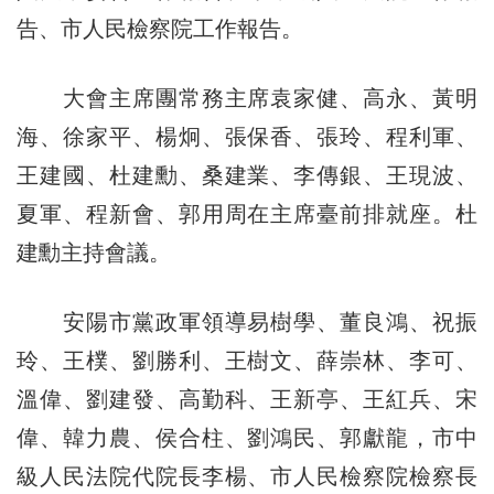
告、市人民檢察院工作報告。
大會主席團常務主席袁家健、高永、黃明
海、徐家平、楊炯、張保香、張玲、程利軍、
王建國、杜建勳、桑建業、李傳銀、王現波、
夏軍、程新會、郭用周在主席臺前排就座。杜
建勳主持會議。
安陽市黨政軍領導易樹學、董良鴻、祝振
玲、王樸、劉勝利、王樹文、薛崇林、李可、
溫偉、劉建發、高勤科、王新亭、王紅兵、宋
偉、韓力農、侯合柱、劉鴻民、郭獻龍，市中
級人民法院代院長李楊、市人民檢察院檢察長