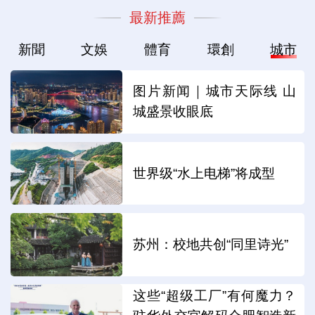
最新推薦
新聞
文娛
體育
環創
城市
图片新闻｜城市天际线 山
城盛景收眼底
世界级“水上电梯”将成型
苏州：校地共创“同里诗光”
这些“超级工厂”有何魔力？