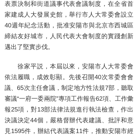
表票決制和街道議事代表會議制度，在全省首
家建成人大發展史館，舉行市人大常委會設立
40週年紀念活動，批准安陽市與北京市西城區
締結友好城市，人民代表大會制度的實踐創新
邁出了堅實步伐。
徐家平説，本屆以來，安陽市人大常委會
依法履職，成效彰顯。先後召開40次常委會會
議、65次主任會議，制定地方性法規7部，聽取
審議“一府一委兩院”專項工作報告62項、工作彙
報25項，對13部法律法規進行執法檢查，作出
決議決定44個，嚴格督辦代表建議、批評和意
見1595件，辦結代表議案11件，推動安陽市經