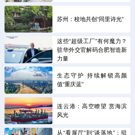
苏州：校地共创“同里诗光”
这些“超级工厂”有何魔力？
驻华外交官解码合肥智造新
力量
生态守护 持续解锁高颜
值“重庆蓝”
连云港：高空瞭望 赏海滨
风光
从“看展厅”到“谈落地”：驻