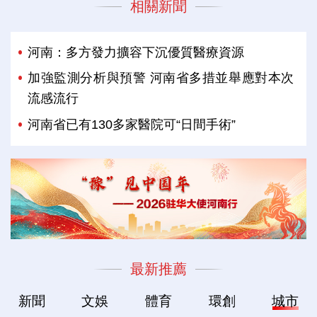
相關新聞
河南：多方發力擴容下沉優質醫療資源
加強監測分析與預警 河南省多措並舉應對本次
流感流行
河南省已有130多家醫院可“日間手術”
最新推薦
新聞
文娛
體育
環創
城市