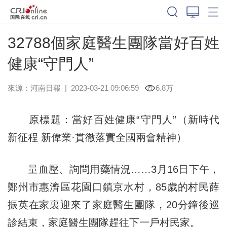
32788個家庭醫生團隊當好百姓
健康“守門人”
來源：
河南日報
|
2023-03-21 09:06:59
6.8万
原標題：當好百姓健康“守門人”（新時代
新征程 新偉業·貫徹落實全國兩會精神）
量血壓、詢問用藥情況……3月16日下午，
鄭州市惠濟區花園口鎮京水村，85歲的村民薛
振英在家裏迎來了家庭醫生團隊，20分鐘後巡
診結束，家庭醫生團隊趕往下一戶村民家。