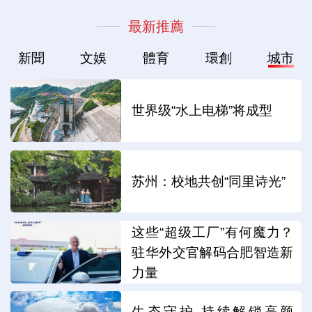
最新推薦
新聞
文娛
體育
環創
城市
世界级“水上电梯”将成型
苏州：校地共创“同里诗光”
这些“超级工厂”有何魔力？
驻华外交官解码合肥智造新
力量
生态守护 持续解锁高颜