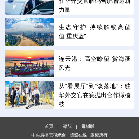
驻华外交官解码合肥智造新
力量
生态守护 持续解锁高颜
值“重庆蓝”
连云港：高空瞭望 赏海滨
风光
从“看展厅”到“谈落地”：驻
华外交官在皖抛出合作橄榄
枝
首頁
|
導航
|
電腦版
中央廣播電視總台
國際在線
版權所有