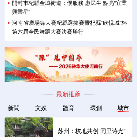
開封市杞縣金城街道：優服務 惠民生 點亮“宜業
興業星”
河南省廣場舞大賽杞縣選拔賽暨杞縣“欣悅城”杯
第六屆全民舞蹈大賽決賽舉行
最新推薦
新聞
文娛
體育
環創
城市
苏州：校地共创“同里诗光”