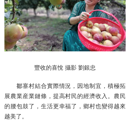
豐收的喜悅 攝影 劉銀忠
鄒寨村結合實際情況，因地制宜，積極拓
展農業産業鏈條，提高村民的經濟收入。農民
的腰包鼓了，生活更幸福了，鄉村也變得越來
越美了。