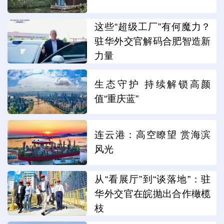
这些“超级工厂”有何魔力？
驻华外交官解码合肥智造新
力量
生态守护 持续解锁高颜
值“重庆蓝”
连云港：高空瞭望 赏海滨
风光
从“看展厅”到“谈落地”：驻
华外交官在皖抛出合作橄榄
枝