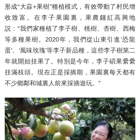
形成“大蒜+果樹”種植模式，有效帶動了村民增
收致富。在李子果園裏，果農錢紅高興地
説：“我們家種植了李子樹、桃樹、杏樹、西梅
等多種果樹。2020年，我們從山東引進‘恐龍
蛋’、‘風味玫瑰’等李子新品種，這些李子樹第二
年就開始挂果了。特別是今年，李子碩果纍纍
挂滿枝頭。現在正是採摘期，果園裏每天都有
不少鄉鄰和城裏人前來採摘遊玩。”