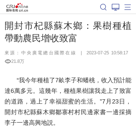
開封市杞縣蘇木鄉：果樹種植
帶動農民增收致富
來源：中央廣電總台國際在線
|
2023-07-25 10:58:17
21.8万
“我今年種植了7畝李子和蟠桃，收入預計能
達6萬多元。這幾年，種植果樹讓我走上了致富
的道路，過上了幸福甜蜜的生活。”7月23日，
開封市杞縣蘇木鄉鄒寨村村民邊家書一邊採摘
李子一邊高興地説。