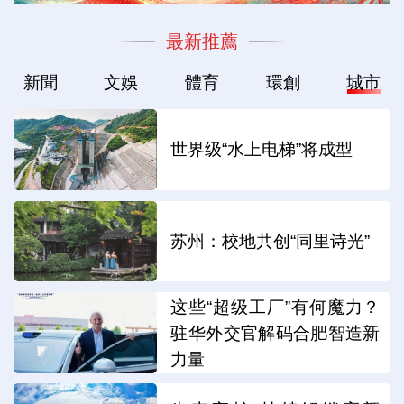
最新推薦
新聞
文娛
體育
環創
城市
世界级“水上电梯”将成型
苏州：校地共创“同里诗光”
这些“超级工厂”有何魔力？
驻华外交官解码合肥智造新
力量