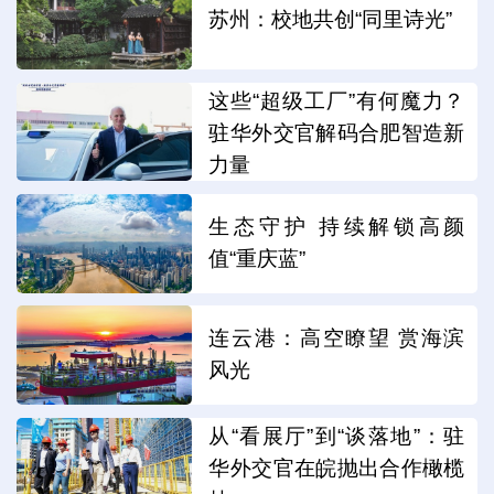
苏州：校地共创“同里诗光”
这些“超级工厂”有何魔力？
驻华外交官解码合肥智造新
力量
生态守护 持续解锁高颜
值“重庆蓝”
连云港：高空瞭望 赏海滨
风光
从“看展厅”到“谈落地”：驻
华外交官在皖抛出合作橄榄