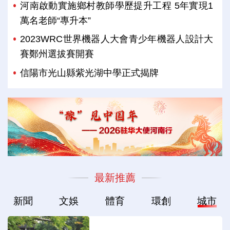
河南啟動實施鄉村教師學歷提升工程 5年實現1
萬名老師“專升本”
2023WRC世界機器人大會青少年機器人設計大
賽鄭州選拔賽開賽
信陽市光山縣紫光湖中學正式揭牌
最新推薦
新聞
文娛
體育
環創
城市