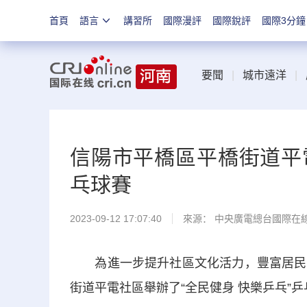
首頁
語言
講習所
國際漫評
國際銳評
國際3分鐘
要聞
|
城市遠洋
|
信陽市平橋區平橋街道平電
乓球賽
2023-09-12 17:07:40
來源： 中央廣電總台國際在
為進一步提升社區文化活力，豐富居民文
街道平電社區舉辦了“全民健身 快樂乒乓”