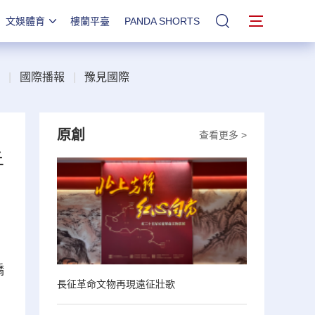
文娛體育
樓蘭平臺
PANDA SHORTS
站內搜索
|
國際播報
|
豫見國際
原創
查看更多 >
乒
橋
長征革命文物再現遠征壯歌