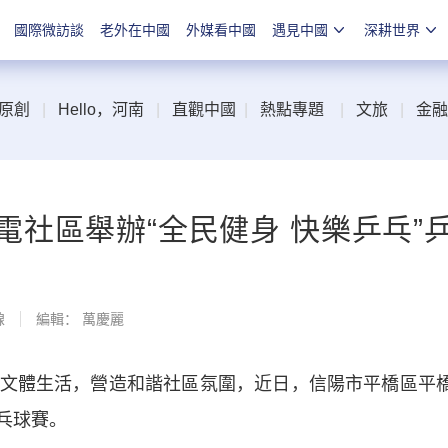
國際微訪談
老外在中國
外媒看中國
遇見中國
深耕世界
原創
|
Hello，河南
|
直觀中國
|
熱點專題
|
文旅
|
金融
社區舉辦“全民健身 快樂乒乓”
線
編輯： 萬慶麗
體生活，營造和諧社區氛圍，近日，信陽市平橋區平
乒乓球賽。