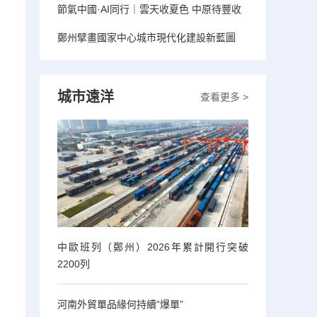
節氣中國·AI同行｜雲天收夏色 中原待豐收
鄭州擘畫國家中心城市現代化建設新藍圖
城市遠洋
查看更多 >
中歐班列（鄭州）2026年累計開行突破
2200列
河南外貿單品緣何持續“爆單”