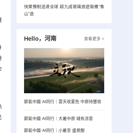
快樂豫制送達全球 超九成玻璃旅遊裝備“魯
山”造
選
Hello，河南
查看更多 >
身
時
2
、
節氣中國·AI同行｜雲天收夏色 中原待豐收
熱
民
節氣中國·AI同行｜大暑中原 城有涼意
節氣中國·AI同行｜小暑至 盛景酣