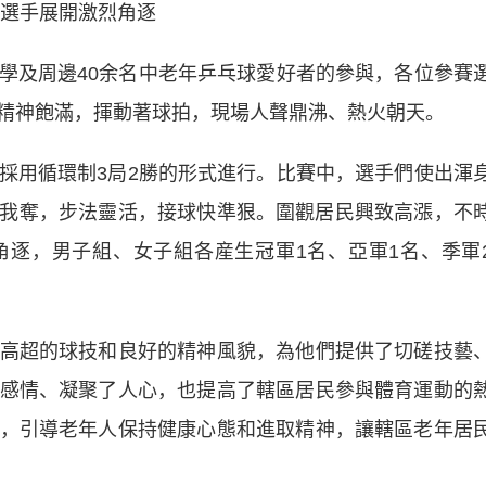
選手展開激烈角逐
及周邊40余名中老年乒乓球愛好者的參與，各位參賽
精神飽滿，揮動著球拍，現場人聲鼎沸、熱火朝天。
用循環制3局2勝的形式進行。比賽中，選手們使出渾
我奪，步法靈活，接球快準狠。圍觀居民興致高漲，不
逐，男子組、女子組各産生冠軍1名、亞軍1名、季軍
超的球技和良好的精神風貌，為他們提供了切磋技藝
感情、凝聚了人心，也提高了轄區居民參與體育運動的
，引導老年人保持健康心態和進取精神，讓轄區老年居