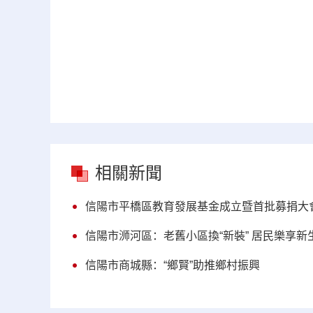
相關新聞
信陽市平橋區教育發展基金成立暨首批募捐大
信陽市浉河區：老舊小區換“新裝” 居民樂享新
信陽市商城縣：“鄉賢”助推鄉村振興