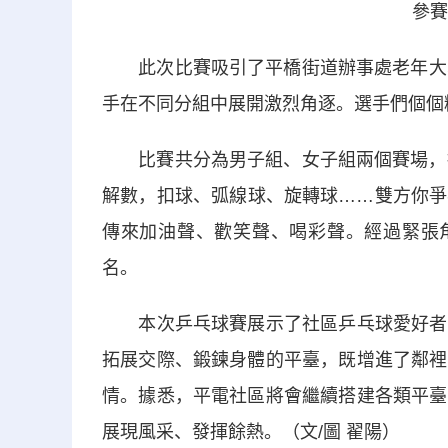
參賽
此次比賽吸引了平橋街道辦事處老年大學
手在不同分組中展開激烈角逐。選手們個個
比賽共分為男子組、女子組兩個賽場，採
解數，扣球、弧線球、旋轉球……雙方你爭
傳來加油聲、歡笑聲、喝彩聲。經過緊張角
名。
本次乒乓球賽展示了社區乒乓球愛好者高
拓展交際、鍛鍊身體的平臺，既增進了鄰裡
情。據悉，平電社區將會繼續搭建各類平臺
展現風采、發揮餘熱。（文/圖 翟陽）