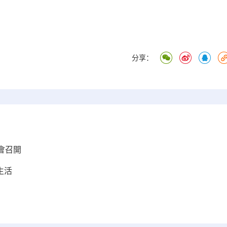
分享：
會召開
生活