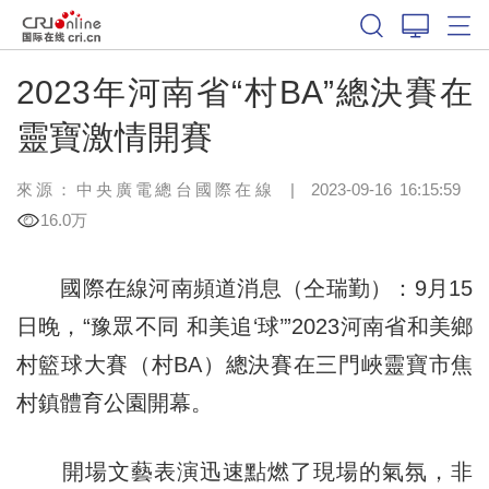
2023年河南省“村BA”總決賽在
靈寶激情開賽
來源：中央廣電總台國際在線
|
2023-09-16 16:15:59
16.0万
國際在線河南頻道消息（仝瑞勤）：9月15
日晚，“豫眾不同 和美追‘球’”2023河南省和美鄉
村籃球大賽（村BA）總決賽在三門峽靈寶市焦
村鎮體育公園開幕。
開場文藝表演迅速點燃了現場的氣氛，非