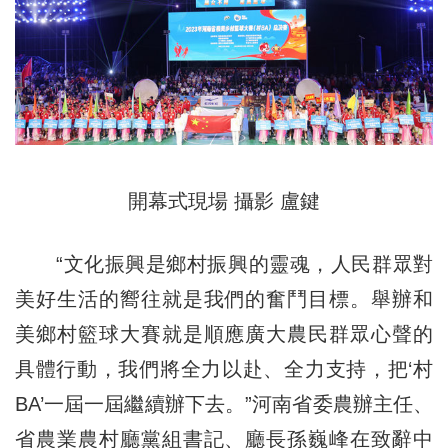
開幕式現場 攝影 盧鍵
“文化振興是鄉村振興的靈魂，人民群眾對
美好生活的嚮往就是我們的奮鬥目標。舉辦和
美鄉村籃球大賽就是順應廣大農民群眾心聲的
具體行動，我們將全力以赴、全力支持，把‘村
BA’一屆一屆繼續辦下去。”河南省委農辦主任、
省農業農村廳黨組書記、廳長孫巍峰在致辭中