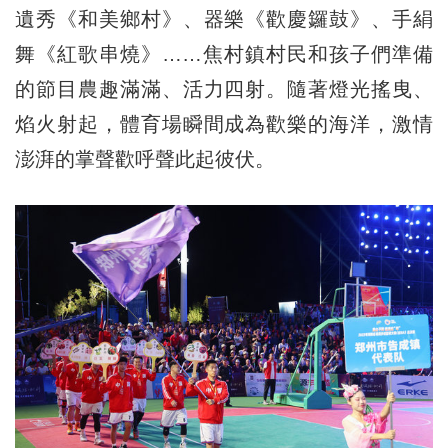
遺秀《和美鄉村》、器樂《歡慶鑼鼓》、手絹
舞《紅歌串燒》……焦村鎮村民和孩子們準備
的節目農趣滿滿、活力四射。隨著燈光搖曳、
焰火射起，體育場瞬間成為歡樂的海洋，激情
澎湃的掌聲歡呼聲此起彼伏。