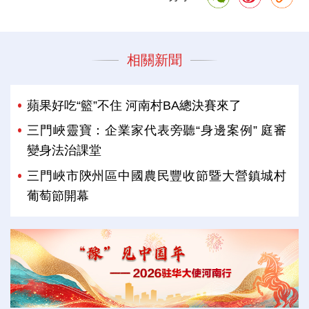
相關新聞
蘋果好吃“籃”不住 河南村BA總決賽來了
三門峽靈寶：企業家代表旁聽“身邊案例” 庭審
變身法治課堂
三門峽市陝州區中國農民豐收節暨大營鎮城村
葡萄節開幕