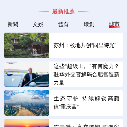
最新推薦
新聞
文娛
體育
環創
城市
苏州：校地共创“同里诗光”
这些“超级工厂”有何魔力？
驻华外交官解码合肥智造新
力量
生态守护 持续解锁高颜
值“重庆蓝”