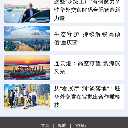
这些“超级工厂”有何魔力？
驻华外交官解码合肥智造新
力量
生态守护 持续解锁高颜
值“重庆蓝”
连云港：高空瞭望 赏海滨
风光
从“看展厅”到“谈落地”：驻
华外交官在皖抛出合作橄榄
枝
首頁
|
導航
|
電腦版