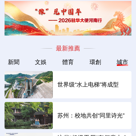
最新推薦
新聞
文娛
體育
環創
城市
世界级“水上电梯”将成型
苏州：校地共创“同里诗光”