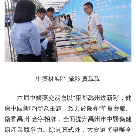
中藥材展區 攝影 賈親親
本屆中醫藥交易會以“藥都禹州煥新彩，健
康中國新時代”為主題，致力於擦亮“華夏藥都、
藥香禹州”金字招牌，全面提升禹州市中醫藥健
康産業競爭力。除開幕式外，大會還將舉辦全