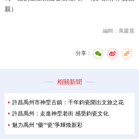
親）
編輯：萬慶麗
分享：
相關新聞
許昌禹州市神垕古鎮：千年鈞瓷開出文旅之花
許昌禹州：走進神垕老街 感受鈞瓷文化
魅力禹州 “藥”“瓷”爭輝煥新彩