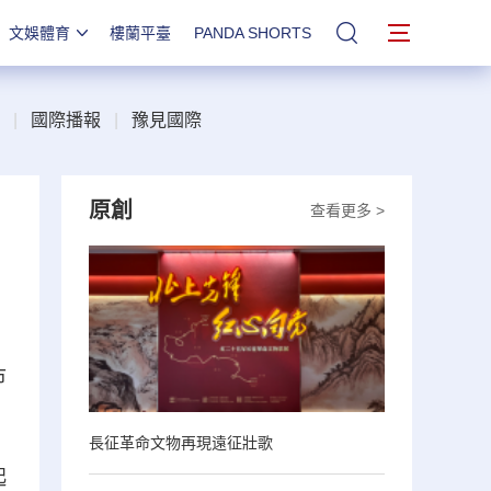
文娛體育
樓蘭平臺
PANDA SHORTS
站內搜索
|
國際播報
|
豫見國際
原創
查看更多 >
市
長征革命文物再現遠征壯歌
起