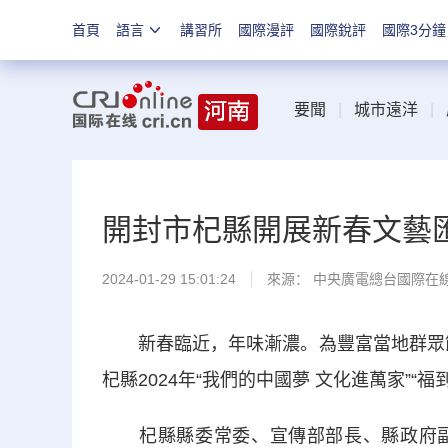
首頁
語言
講習所
國際漫評
國際銳評
國際3分鐘
要聞
|
城市遠洋
|
開封市杞縣開展新春文藝
2024-01-29 15:01:24
來源： 中央廣電總台國際在
新春臨近，年味漸濃。為豐富當地群眾節日
杞縣2024年“我們的中國夢 文化進萬家”
杞縣縣委常委、宣傳部部長、縣政府副