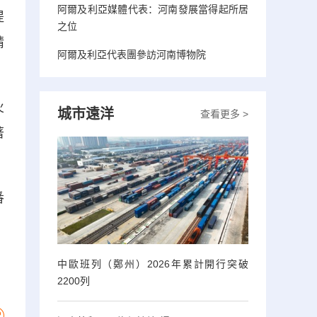
阿爾及利亞媒體代表：河南發展當得起所居
提
之位
精
阿爾及利亞代表團參訪河南博物院
火
城市遠洋
查看更多 >
著
番
中歐班列（鄭州）2026年累計開行突破
2200列