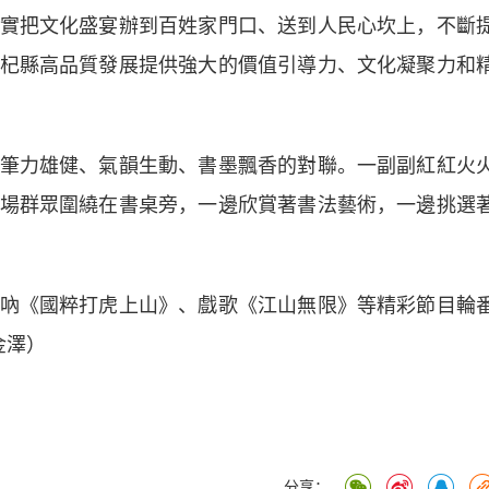
實把文化盛宴辦到百姓家門口、送到人民心坎上，不斷
杞縣高品質發展提供強大的價值引導力、文化凝聚力和
力雄健、氣韻生動、書墨飄香的對聯。一副副紅紅火
場群眾圍繞在書桌旁，一邊欣賞著書法藝術，一邊挑選
《國粹打虎上山》、戲歌《江山無限》等精彩節目輪
金澤）
分享：