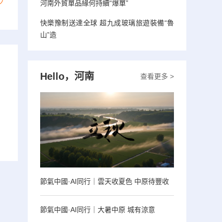
河南外貿單品緣何持續“爆單”
快樂豫制送達全球 超九成玻璃旅遊裝備“魯
山”造
Hello，河南
查看更多 >
節氣中國·AI同行｜雲天收夏色 中原待豐收
節氣中國·AI同行｜大暑中原 城有涼意