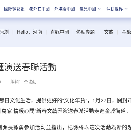
國際微訪談
老外在中國
外媒看中國
遇見中國
深耕世界
原創
|
Hello，河南
|
直觀中國
|
熱點專題
|
文旅
|
金融
匯演送春聯活動
線
編輯： 仝瑞勤
文化生活，提供更好的“文化年貨”，1月27日，開封
“福到萬家 情暖心間”新春文藝匯演送春聯活動走進金城街道。
縣長孫勇參加活動並指出，杞縣將以這次活動為新的