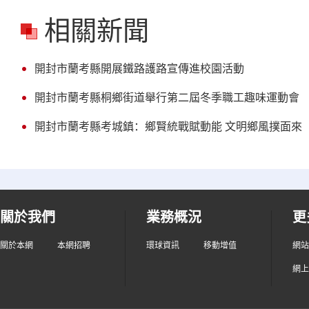
相關新聞
開封市蘭考縣開展鐵路護路宣傳進校園活動
開封市蘭考縣桐鄉街道舉行第二屆冬季職工趣味運動會
開封市蘭考縣考城鎮：鄉賢統戰賦動能 文明鄉風撲面來
關於我們
業務概況
更
關於本網
本網招聘
環球資訊
移動增值
網站
網上