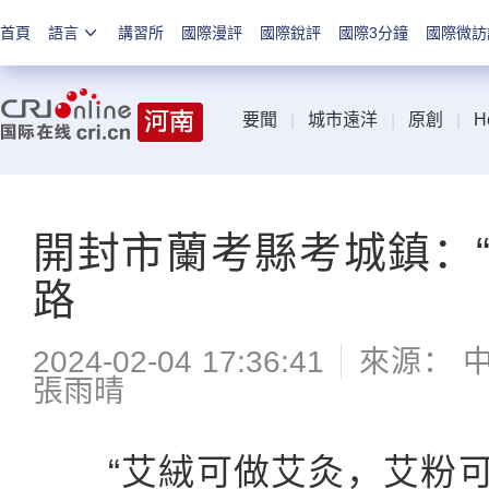
首頁
語言
講習所
國際漫評
國際銳評
國際3分鐘
國際微訪
要聞
|
城市遠洋
|
原創
|
H
開封市蘭考縣考城鎮：
路
2024-02-04 17:36:41
來源： 
張雨晴
“艾絨可做艾灸，艾粉可