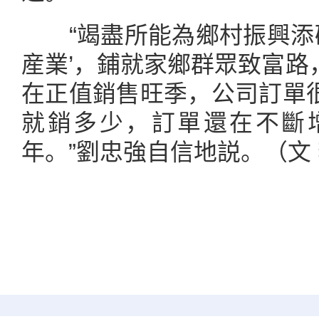
“竭盡所能為鄉村振興添磚加
産業’，鋪就家鄉群眾致富路
在正值銷售旺季，公司訂單
就銷多少，訂單還在不斷
年。”劉忠強自信地説。（文 