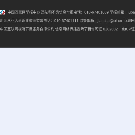
中国互联网举报中心
违法和不良信息举报电话：010-67401009 举报邮箱：jubao@
新闻从业人员职业道德监督电话：010-67401111 监督邮箱：jiancha@cri.cn 互联
中国互联网视听节目服务自律公约
信息网络传播视听节目许可证 0102002 京ICP证