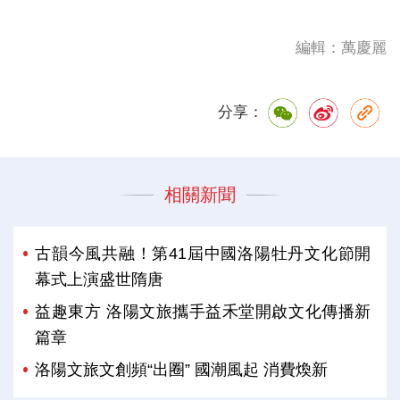
編輯：萬慶麗
分享：
相關新聞
古韻今風共融！第41屆中國洛陽牡丹文化節開
幕式上演盛世隋唐
益趣東方 洛陽文旅攜手益禾堂開啟文化傳播新
篇章
洛陽文旅文創頻“出圈” 國潮風起 消費煥新