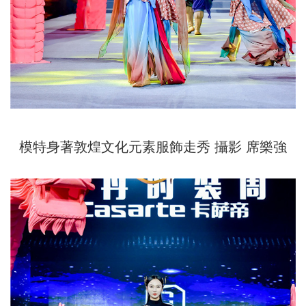
模特身著敦煌文化元素服飾走秀 攝影 席樂強