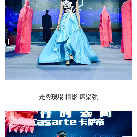
走秀現場 攝影 席樂強