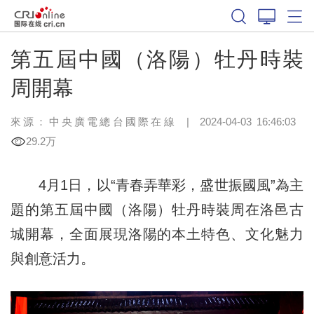
第五屆中國（洛陽）牡丹時裝
周開幕
來源：中央廣電總台國際在線
|
2024-04-03 16:46:03
29.2万
4月1日，以“青春弄華彩，盛世振國風”為主
題的第五屆中國（洛陽）牡丹時裝周在洛邑古
城開幕，全面展現洛陽的本土特色、文化魅力
與創意活力。