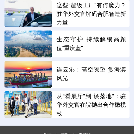
这些“超级工厂”有何魔力？
驻华外交官解码合肥智造新
力量
生态守护 持续解锁高颜
值“重庆蓝”
连云港：高空瞭望 赏海滨
风光
从“看展厅”到“谈落地”：驻
华外交官在皖抛出合作橄榄
枝