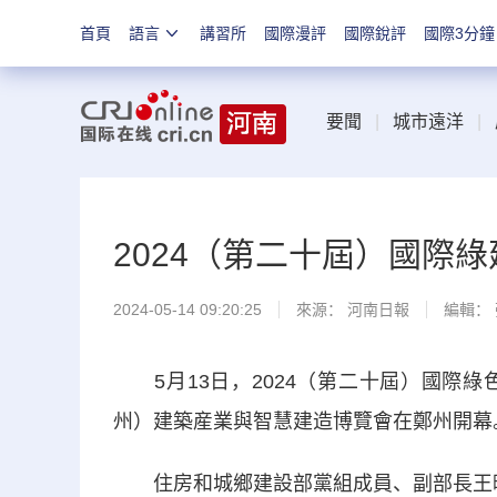
首頁
語言
講習所
國際漫評
國際銳評
國際3分鐘
要聞
|
城市遠洋
|
2024（第二十屆）國際
2024-05-14 09:20:25
來源：
河南日報
編輯：
5月13日，2024（第二十屆）國際綠
州）建築産業與智慧建造博覽會在鄭州開幕
住房和城鄉建設部黨組成員、副部長王暉