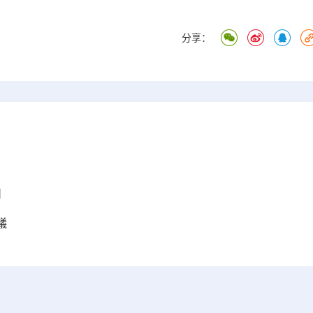
分享：
州
議