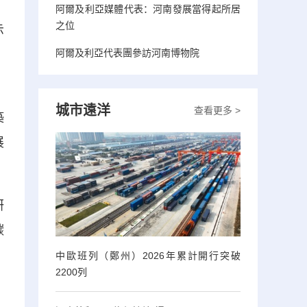
阿爾及利亞媒體代表：河南發展當得起所居
之位
示
阿爾及利亞代表團參訪河南博物院
、
城市遠洋
查看更多 >
築
展
研
碳
中歐班列（鄭州）2026年累計開行突破
2200列