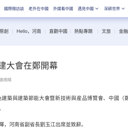
國際微訪談
老外在中國
外媒看中國
遇見中國
深耕世界
原創
|
Hello，河南
|
直觀中國
|
熱點專題
|
文旅
|
金融
綠建大會在鄭開幕
 張雨晴
色建築與建築節能大會暨新技術與産品博覽會、中國（
。
，河南省副省長劉玉江出席並致辭。