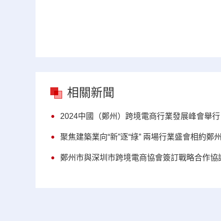
相關新聞
2024中國（鄭州）跨境電商行業發展峰會舉行
聚焦建築業向“新”逐“綠” 兩場行業盛會相約鄭
鄭州市與深圳市跨境電商協會簽訂戰略合作協