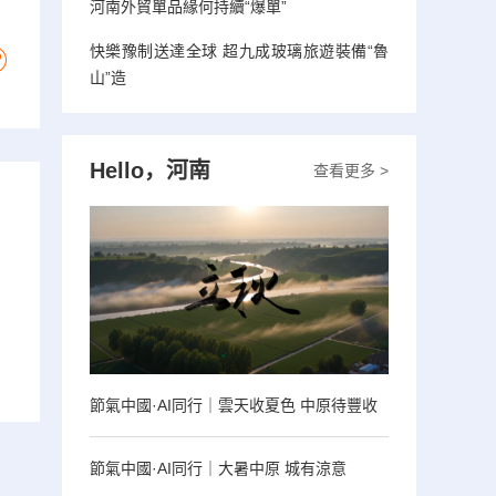
河南外貿單品緣何持續“爆單”
快樂豫制送達全球 超九成玻璃旅遊裝備“魯
山”造
Hello，河南
查看更多 >
節氣中國·AI同行｜雲天收夏色 中原待豐收
節氣中國·AI同行｜大暑中原 城有涼意