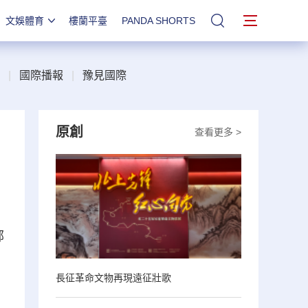
文娛體育
樓蘭平臺
PANDA SHORTS
站內搜索
|
國際播報
|
豫見國際
原創
查看更多 >
鄭
長征革命文物再現遠征壯歌