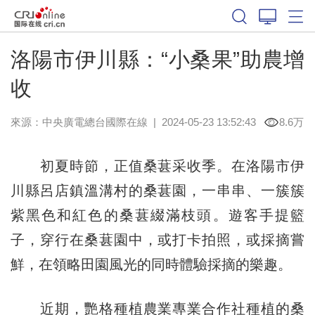
洛陽市伊川縣：“小桑果”助農增
收
來源：中央廣電總台國際在線
|
2024-05-23 13:52:43
8.6万
初夏時節，正值桑葚采收季。在洛陽市伊
川縣呂店鎮溫溝村的桑葚園，一串串、一簇簇
紫黑色和紅色的桑葚綴滿枝頭。遊客手提籃
子，穿行在桑葚園中，或打卡拍照，或採摘嘗
鮮，在領略田園風光的同時體驗採摘的樂趣。
近期，艷格種植農業專業合作社種植的桑