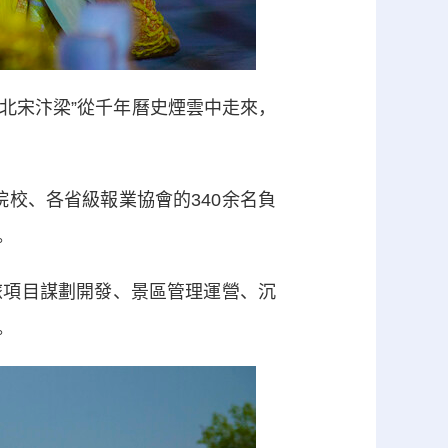
北宋汴梁”從千年曆史煙雲中走來，
校、各省級報業協會的340余名負
。
項目謀劃開發、景區管理運營、沉
。