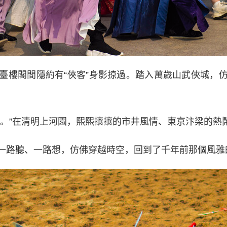
樓閣間隱約有“俠客”身影掠過。踏入萬歲山武俠城，仿
”在清明上河園，熙熙攘攘的市井風情、東京汴梁的熱
路聽、一路想，仿佛穿越時空，回到了千年前那個風雅