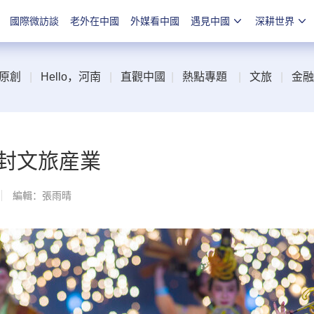
國際微訪談
老外在中國
外媒看中國
遇見中國
深耕世界
原創
|
Hello，河南
|
直觀中國
|
熱點專題
|
文旅
|
金融
封文旅産業
編輯：張雨晴