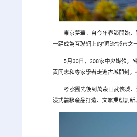
東京夢華。自今年春節開始，開封
一躍成為互聯網上的“頂流”城市之
5月30日，208家中央媒體，
責同志和專家學者走進古城開封，
考察團先後到萬歲山武俠城、清
浸式體驗産品打造、文旅業態創新