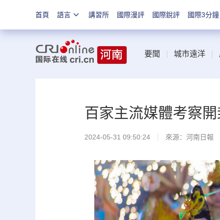
首頁
語言
講習所
國際漫評
國際銳評
國際3分鐘
要聞
|
城市遠洋
|
百家主流媒體考察開
2024-05-31 09:50:24
來源：
河南日報