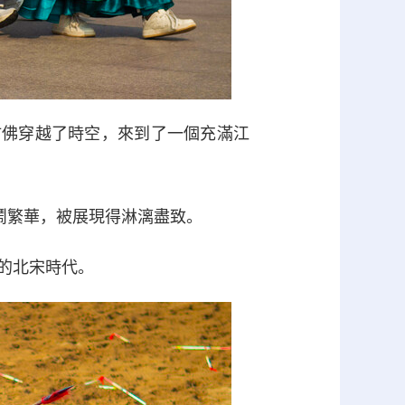
佛穿越了時空，來到了一個充滿江
鬧繁華，被展現得淋漓盡致。
的北宋時代。