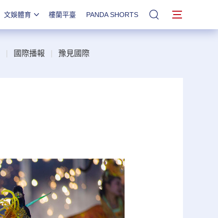
文娛體育
樓蘭平臺
PANDA SHORTS
站內搜索
|
國際播報
|
豫見國際