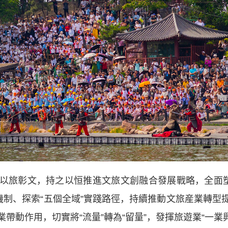
彰文，持之以恒推進文旅文創融合發展戰略，全面塑造
機制、探索“五個全域”實踐路徑，持續推動文旅産業轉
帶動作用，切實將“流量”轉為“留量”，發揮旅遊業“一業