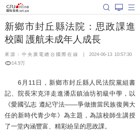
新鄉市封丘縣法院：思政課進
校園 護航未成年人成長
來源：中央廣電總台國際在線
|
2024-06-13 10:57:30
14.9万
6月11日，新鄉市封丘縣人民法院黨組書
記、院長宋克洋走進潘店鎮油坊初級中學，以
《愛國弘志 遵紀守法——爭做擔當民族復興大
任的新時代青少年》為主題，為該校師生講授
了一堂內涵豐富、精彩紛呈的思政課。