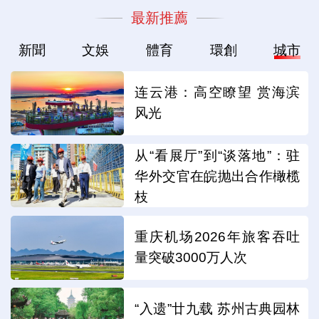
最新推薦
新聞
文娛
體育
環創
城市
连云港：高空瞭望 赏海滨
风光
从“看展厅”到“谈落地”：驻
华外交官在皖抛出合作橄榄
枝
重庆机场2026年旅客吞吐
量突破3000万人次
“入遗”廿九载 苏州古典园林