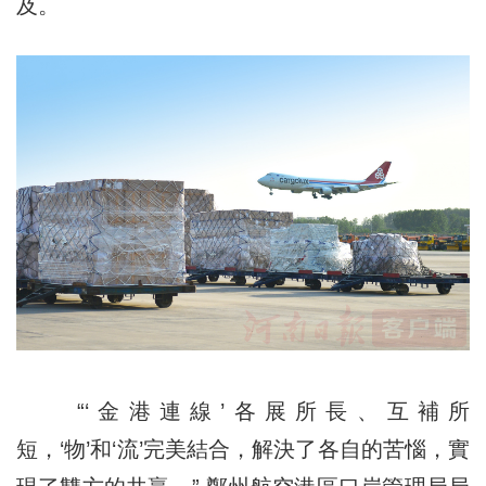
及。
“‘金港連線’各展所長、互補所
短，‘物’和‘流’完美結合，解決了各自的苦惱，實