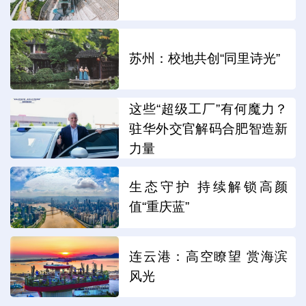
苏州：校地共创“同里诗光”
这些“超级工厂”有何魔力？
驻华外交官解码合肥智造新
力量
生态守护 持续解锁高颜
值“重庆蓝”
连云港：高空瞭望 赏海滨
风光