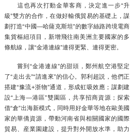
這也再次打動金華客商，決定進一步“升
級”雙方的合作，在做好輸俄貿易的基礎上，謀
劃打造“中國—哈薩克斯坦”的數字絲路跨境電商
集貨樞紐項目，新增飛往南美洲主要國家的多
條航線，讓“金港連線”連得更緊、連得更密。
嘗到“金港連線”的甜頭，鄭州航空港堅定
了“走出去”“請進來”的信心。郭利超説，他們正
搭建“豫流+浙物”通道，形成虹吸效應；謀劃建
設“上海—港區”雙園區，共享招商資源；探索
借“倉”出海新模式，同時用好金華等地在歐美國
家的華僑資源，帶動河南省與相關國家的國際
貿易、産業園建設，提升對外開放水準，助力