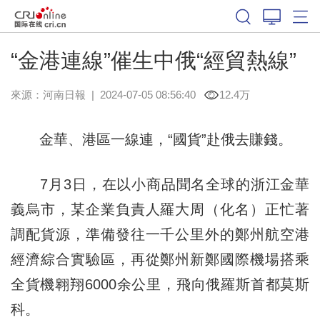
“金港連線”催生中俄“經貿熱線”
來源：
河南日報
|
2024-07-05 08:56:40
12.4万
金華、港區一線連，“國貨”赴俄去賺錢。
7月3日，在以小商品聞名全球的浙江金華
義烏市，某企業負責人羅大周（化名）正忙著
調配貨源，準備發往一千公里外的鄭州航空港
經濟綜合實驗區，再從鄭州新鄭國際機場搭乘
全貨機翱翔6000余公里，飛向俄羅斯首都莫斯
科。