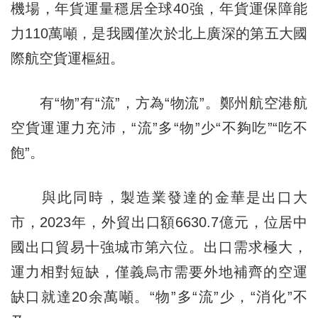
機場，年貨運量穩居全球40強，年貨運保障能
力110萬噸，是我國僅次於北上廣深的第五大國
際航空貨運樞紐。
有“物”有“流”，方為“物流”。鄭州航空港航
空貨運運力充沛，“流”多“物”少“不夠吃”“吃不
飽”。
與此同時，製造業發達的金華是出口大
市，2023年，外貿出口額6630.7億元，位居中
國出口貿易十強城市第六位。出口需求極大，
運力相對短缺，僅義烏市需要外地補齊的空運
缺口就達20余萬噸。“物”多“流”少，“消化”不