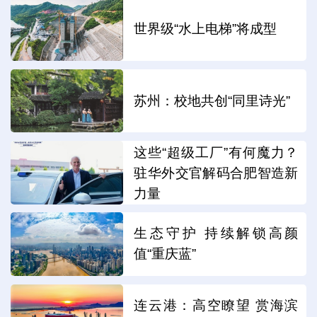
世界级“水上电梯”将成型
苏州：校地共创“同里诗光”
这些“超级工厂”有何魔力？
驻华外交官解码合肥智造新
力量
生态守护 持续解锁高颜
值“重庆蓝”
连云港：高空瞭望 赏海滨