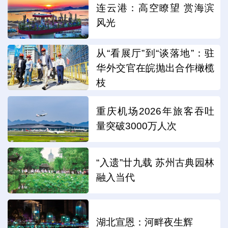
连云港：高空瞭望 赏海滨
风光
从“看展厅”到“谈落地”：驻
华外交官在皖抛出合作橄榄
枝
重庆机场2026年旅客吞吐
量突破3000万人次
“入遗”廿九载 苏州古典园林
融入当代
湖北宣恩：河畔夜生辉