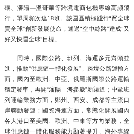
磯、瀋陽—溫哥華等跨境電商包機專線高頻飛
行，單周頻次達18班。該園區積極踐行“買全球
賣全球”創新發展使命，通過“空中絲路”達成“又
好又快運全球”目標。
同時，國際公路、班列、海運多元齊頭並
進，推動“供應鏈一體化發展”。跨境公路運輸方
面，國內至歐洲、中亞、俄羅斯國際公路運輸
穩定發車，再開“瀋陽—海參崴”新渠道；中歐班
列運輸業務方面，鄭州、西安、成都等主流口
岸聯動發運；國際海運方面，常態化開展國內
各大港口至美國、歐洲、中東等方向業務，全
球供應鏈一體化服務能力顯著提升。海外專線