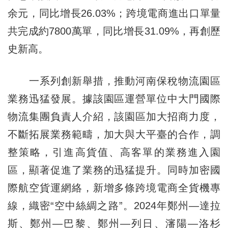
余元，同比增長26.03%；跨境電商進出口單量
共完成約7800萬單，同比增長31.09%，再創歷
史新高。
一系列創新舉措，推動河南保稅物流園區
業務迅猛發展。據該園區運營單位中大門國際
物流集團負責人介紹，該園區加大招商力度，
不斷拓展業務範疇，加大與大平臺的合作，調
整策略，引進高貨值、高客單的業務進入園
區，顯著促進了業務的迅猛提升。同時加密國
際航空貨運網絡，新增多條跨境電商全貨機專
線，織密“空中絲綢之路”。2024年鄭州—達拉
斯、鄭州—巴黎、鄭州—列日、瀋陽—洛杉