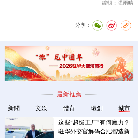
編輯：張雨晴
分享：
最新推薦
新聞
文娛
體育
環創
城市
这些“超级工厂”有何魔力？
驻华外交官解码合肥智造新