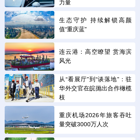
力量
生态守护 持续解锁高颜
值“重庆蓝”
连云港：高空瞭望 赏海滨
风光
从“看展厅”到“谈落地”：驻
华外交官在皖抛出合作橄榄
枝
重庆机场2026年旅客吞吐
量突破3000万人次