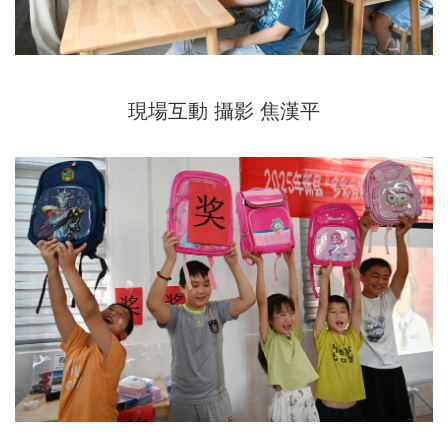
現場互動 攝影 焦漢平