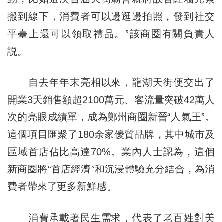
搬到線下，消費者可以邊逛邊拍照，發到社交
平臺上還可以領取禮品。”該商圈有關負責人
説。
自去年年末亮相以來，龍湖天街便交出了
開業3天銷售額超2100萬元、客流量突破42萬人
次的亮眼成績單，成為鄭州商圈新晉“人氣王”。
這個項目匯聚了180余家優質品牌，其中城市及
區域首店佔比高達70%。業內人士認為，這個
新商圈將“首店經濟”和沉浸體驗充分結合，為消
費者帶來了更多新鮮感。
消費承載著民生需求，代表了老百姓對美