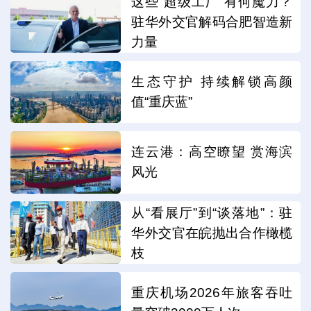
这些“超级工厂”有何魔力？
驻华外交官解码合肥智造新
力量
生态守护 持续解锁高颜
值“重庆蓝”
连云港：高空瞭望 赏海滨
风光
从“看展厅”到“谈落地”：驻
华外交官在皖抛出合作橄榄
枝
重庆机场2026年旅客吞吐