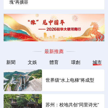
塊”再擴容
最新推薦
新聞
文娛
體育
環創
城市
世界级“水上电梯”将成型
苏州：校地共创“同里诗光”