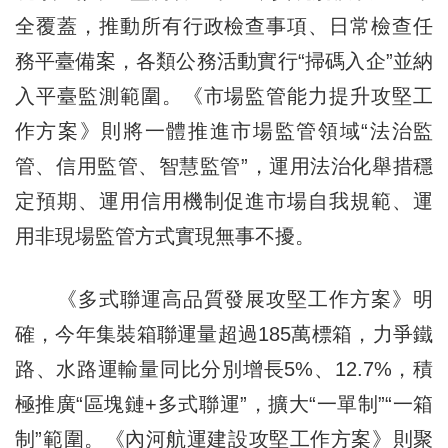
全覆蓋，推動所有行政檢查事項、日常檢查任
務平臺備案，各類公務活動實行“掃碼入企”並納
入平臺監測範圍。《市場監管能力提升攻堅工
作方案》則將一體推進市場監管領域“法治監
管、信用監管、智慧監管”，運用法治化舉措穩
定預期、運用信用機制促進市場自我規範、運
用非現場監管方式實現無事不擾。
《多式聯運高品質發展攻堅工作方案》明
確，今年集裝箱聯運量超過185萬標箱，力爭鐵
路、水路運輸量同比分別增長5%、12.7%，積
極推廣“區塊鏈+多式聯運”，擴大“一單制”“一箱
制”範圍。《內河航運建設攻堅工作方案》則聚