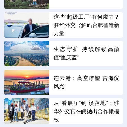
这些“超级工厂”有何魔力？
驻华外交官解码合肥智造新
力量
生态守护 持续解锁高颜
值“重庆蓝”
连云港：高空瞭望 赏海滨
风光
从“看展厅”到“谈落地”：驻
华外交官在皖抛出合作橄榄
枝