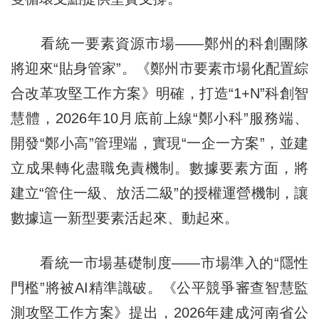
看統一要素資源市場——鄭州的科創團隊
將迎來“貼身管家”。《鄭州市要素市場化配置綜
合改革攻堅工作方案》明確，打造“1+N”科創智
慧體，2026年10月底前上線“鄭小科”服務端、
開發“鄭小高”管理端，實現“一企一方案”，並建
立成果轉化盡職免責機制。數據要素方面，將
建立“管住一級、放活二級”的授權運營機制，讓
數據這一新型要素活起來、動起來。
看統一市場基礎制度——市場準入的“隱性
門檻”將被AI精準識破。《公平競爭審查智慧監
測攻堅工作方案》提出，2026年建成河南省公