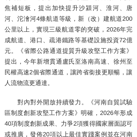
焦補短板，提出加快提升沙潁河、淮河、唐
河、沱澮河4條航道等級，新（改）建航道200
公里以上，實現三級航道零的突破，2026年完
成航道、港口、疏港鐵路等基礎設施投資72億
元。《省際公路通道提質升級攻堅工作方案》
提出，今年新增貫通盧氏至洛南高速、徐州至
民權高速2個省際通道，讓跨省銜接更順暢，讓
人流物流更通達。
對內對外開放持續發力。《河南自貿試驗
區制度創新攻堅工作方案》明確，2026年形成
40項制度創新成果、力爭2項獲得國家層面認可
或推廣，發佈20項以上最佳實踐案例並在河南