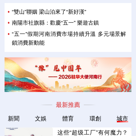
“雙山”聯姻 梁山泊來了“新好漢”
南陽市社旗縣：歡慶“五一” 樂遊古鎮
“五一”假期河南消費市場持續升溫 多元場景解
鎖消費新動能
最新推薦
新聞
文娛
體育
環創
城市
这些“超级工厂”有何魔力？