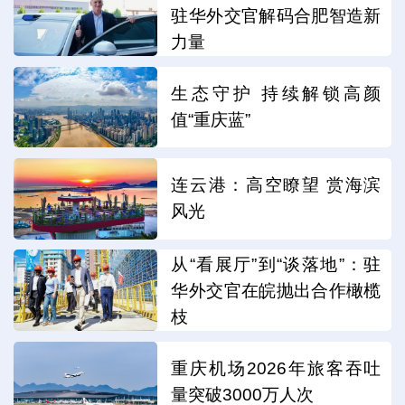
驻华外交官解码合肥智造新
力量
生态守护 持续解锁高颜
值“重庆蓝”
连云港：高空瞭望 赏海滨
风光
从“看展厅”到“谈落地”：驻
华外交官在皖抛出合作橄榄
枝
重庆机场2026年旅客吞吐
量突破3000万人次