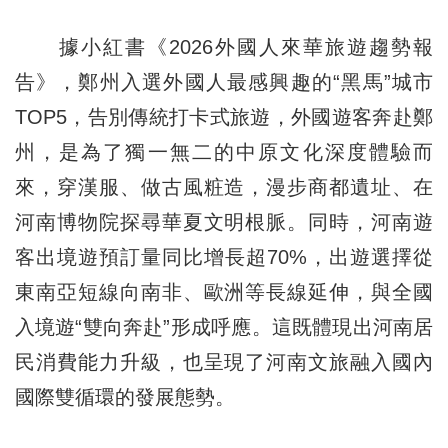
據小紅書《2026外國人來華旅遊趨勢報
告》，鄭州入選外國人最感興趣的“黑馬”城市
TOP5，告別傳統打卡式旅遊，外國遊客奔赴鄭
州，是為了獨一無二的中原文化深度體驗而
來，穿漢服、做古風粧造，漫步商都遺址、在
河南博物院探尋華夏文明根脈。同時，河南遊
客出境遊預訂量同比增長超70%，出遊選擇從
東南亞短線向南非、歐洲等長線延伸，與全國
入境遊“雙向奔赴”形成呼應。這既體現出河南居
民消費能力升級，也呈現了河南文旅融入國內
國際雙循環的發展態勢。