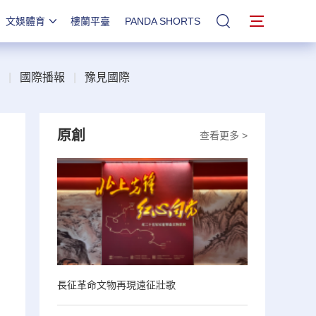
文娛體育
樓蘭平臺
PANDA SHORTS
站內搜索
|
國際播報
|
豫見國際
原創
查看更多 >
長征革命文物再現遠征壯歌