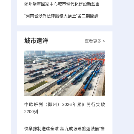
鄭州擘畫國家中心城市現代化建設新藍圖
“河南省涉外法律服務大講堂”第二期開講
城市遠洋
查看更多 >
中歐班列（鄭州）2026年累計開行突破
2200列
快樂豫制送達全球 超九成玻璃旅遊裝備“魯