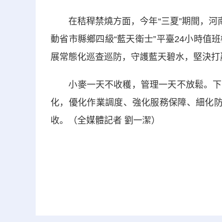
在秸稈禁燒方面，今年“三夏”期間，河南
動省市縣鄉四級“藍天衛士”平臺24小時
展常態化巡查巡防，守護藍天碧水，堅決打贏
小麥一天不收穫，管理一天不放鬆。下一
化，優化作業調度、強化服務保障、細化防
收。（全媒體記者 劉一潔）