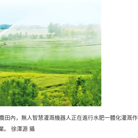
處農田內，無人智慧灌溉機器人正在進行水肥一體化灌溉作
業。 徐澤源 攝