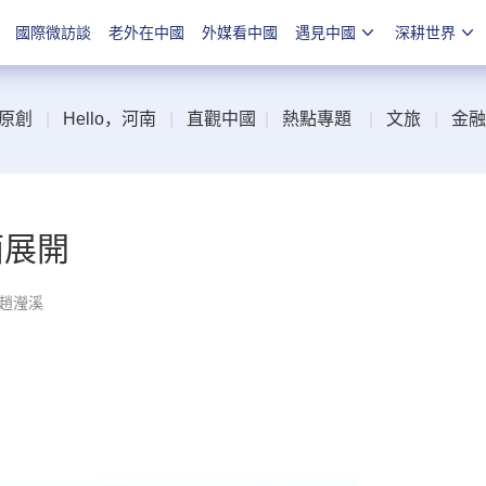
國際微訪談
老外在中國
外媒看中國
遇見中國
深耕世界
原創
|
Hello，河南
|
直觀中國
|
熱點專題
|
文旅
|
金融
面展開
 趙瀅溪