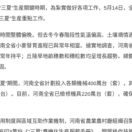
夏”生産關鍵時期，為紮實做好各項工作，5月14日，
三夏”生産重點工作。
間整體偏晚。但去冬今春階段性氣溫偏高、土壤墑情
南全省小麥發育進程已與常年相當。據實地調查，河南
常年持平；丘陵旱地畝穗數和穗粒數均呈增長趨勢。總
固。
夏”期間，河南全省計劃投入各類機械400萬台（套），
5萬台）。目前，河南全省已檢修機具220萬台（套），確
制度與區域互助作業機制，河南省農業農村廳組織召
編印3萬份《“三夏”農機化生産服務手冊》，開展操作技