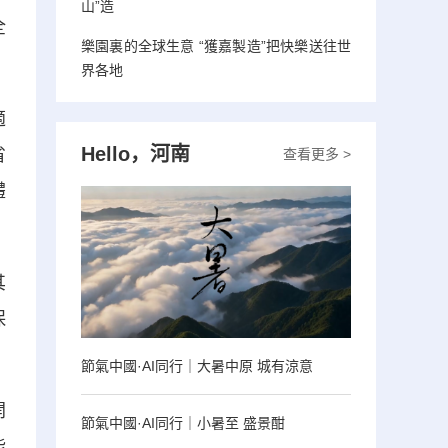
山”造
全
樂園裏的全球生意 “獲嘉製造”把快樂送往世
界各地
適
Hello，河南
省
查看更多 >
體
其
保
節氣中國·AI同行｜大暑中原 城有涼意
開
節氣中國·AI同行｜小暑至 盛景酣
能