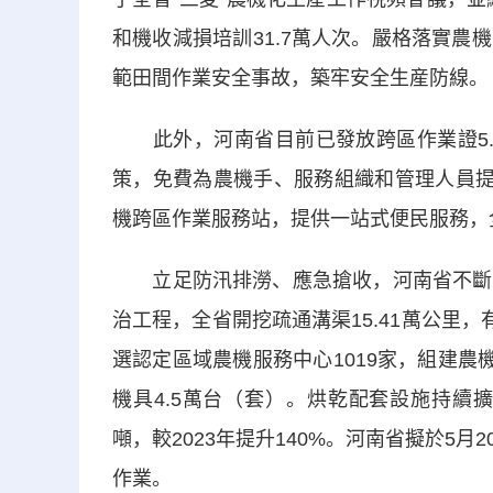
和機收減損培訓31.7萬人次。嚴格落實
範田間作業安全事故，築牢安全生産防線。
此外，河南省目前已發放跨區作業證5.
策，免費為農機手、服務組織和管理人員提
機跨區作業服務站，提供一站式便民服務，
立足防汛排澇、應急搶收，河南省不斷完
治工程，全省開挖疏通溝渠15.41萬公里
選認定區域農機服務中心1019家，組建農
機具4.5萬台（套）。烘乾配套設施持續擴
噸，較2023年提升140%。河南省擬於5
作業。