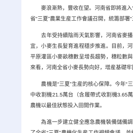
麥浪漸熟，豐收在望。河南省即將進入“三
省“三夏”農業生産工作會議召開，統籌部署“
去年受持續陰雨天氣影響，河南省麥播時
宜，小麥生長髮育進程穩步推進。目前，河
平原灌區小麥畝穗數呈增長趨勢，穗粒數與
來看，河南全省小麥長勢向好，增産基礎牢
農機是“三夏”生産的核心保障。今年“三
中收割機21.5萬台（含履帶式收割機3.6
農機以最佳狀態投入田間作業。
為進一步建立健全應急農機裝備儲備調用
了全省“三夏”農機化生産工作視頻會議，並