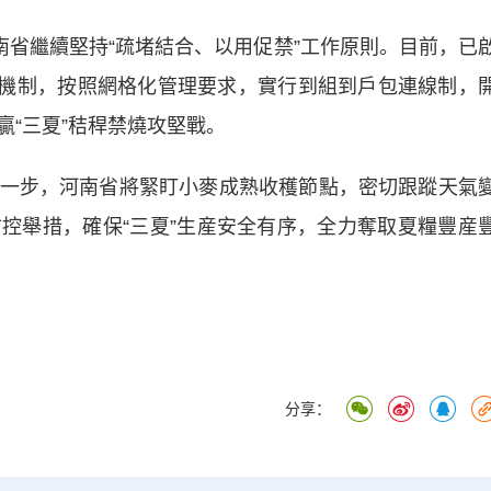
省繼續堅持“疏堵結合、以用促禁”工作原則。目前，已
值班機制，按照網格化管理要求，實行到組到戶包連線制，
“三夏”秸稈禁燒攻堅戰。
步，河南省將緊盯小麥成熟收穫節點，密切跟蹤天氣
控舉措，確保“三夏”生産安全有序，全力奪取夏糧豐産
分享：