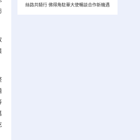
絲路共騎行 佛得角駐華大使暢談合作新機遇
防
政
農
整
遴
等
萬
乾