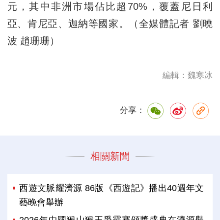
元，其中非洲市場佔比超70%，覆蓋尼日利
亞、肯尼亞、迦納等國家。（全媒體記者 劉曉
波 趙珊珊）
編輯：魏寒冰
分享：
相關新聞
西遊文脈耀濟源 86版《西遊記》播出40週年文
藝晚會舉辦