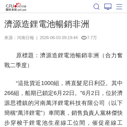
濟源造鋰電池暢銷非洲
來源：
河南日報
|
2026-06-03 09:19:44
7.7万
原標題：濟源造鋰電池暢銷非洲（合力奮
戰二季度）
“這批貨近1000組，將直髮尼日利亞。其中
266組，船期已鎖定6月22日。”6月2日，位於濟
源思禮鎮的河南萬洋鋰電科技有限公司（以下
簡稱“萬洋鋰電”）車間裏，銷售負責人黨林傑快
步穿梭于鋰電池生産線工位間，催促産線工