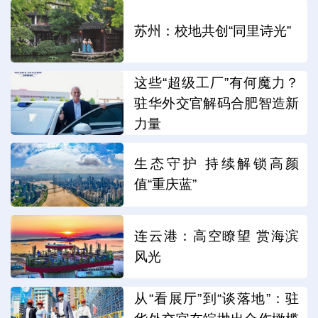
苏州：校地共创“同里诗光”
这些“超级工厂”有何魔力？
驻华外交官解码合肥智造新
力量
生态守护 持续解锁高颜
值“重庆蓝”
连云港：高空瞭望 赏海滨
风光
从“看展厅”到“谈落地”：驻