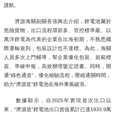
護航。
濟源海關副關長張興志介紹，鋰電池屬於
危險貨物，出口流程環節多、管控標準嚴。以
萬洋鋰電為代表的企業在出海初期，不熟悉國
際運輸規則，包裝設計也不達標。為此，海關
人員多次上門輔導，幫企業優化包裝、規範標
簽、準確申報，高效辦理鑒定證書。同時，開
通“綠色通道”，優化檢驗流程，壓縮通關時間，
助力“濟源造”鋰電池在海外乘風破浪。
數據顯示，自2025年實現首次出口以
來，“濟源造”鋰電池出口貨值累計已達1933.9萬