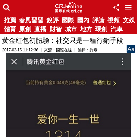
推薦
春風習習
銳評
國際
國內
評論
視頻
文娛
體育
原創
直播
財智
城市
地方
環創
汽車
黃金紅包初體驗：社交只是一種行銷手段
2017-02-15 11:12:36 | 來源：國際在線 | 編輯：許煬