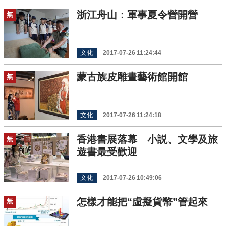
浙江舟山：軍事夏令營開營
無
文化
2017-07-26 11:24:44
蒙古族皮雕畫藝術館開館
無
文化
2017-07-26 11:24:18
香港書展落幕 小説、文學及旅
無
遊書最受歡迎
文化
2017-07-26 10:49:06
怎樣才能把“虛擬貨幣”管起來
無