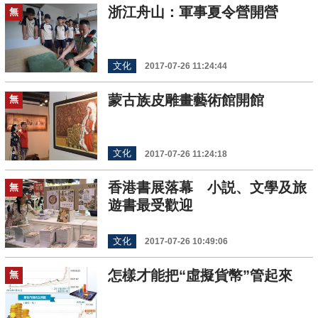
浙江舟山：軍事夏令營開營
無
文化
2017-07-26 11:24:44
蒙古族皮雕畫藝術館開館
無
文化
2017-07-26 11:24:18
香港書展落幕 小説、文學及旅
無
遊書最受歡迎
文化
2017-07-26 10:49:06
怎樣才能把“虛擬貨幣”管起來
無