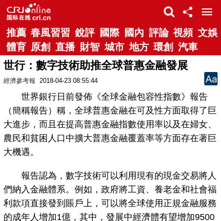
推薦
春風習習
銳評
國際
國內
評論
視頻
文娛
體育
原創
直播
財智
城市
地方
環創
汽車
世行：數字技術助推全球普惠金融發展
經濟參考報
2018-04-23 08:55:44
世界銀行日前發佈《全球金融包容性指數》報告
（簡稱報告）稱，全球普惠金融在可及性方面取得了巨
大進步，而且在提高普惠金融指數使用率以及在婦女、
農民和貧困人口中擴大普惠金融覆蓋率等方面存在著巨
大機遇。
報告認為，數字技術可以利用現有的現金交易將人
們納入金融體系。例如，政府將工資、養老金和社會福
利款項直接發到賬戶上，可以將全球使用正規金融服務
的成年人增加1億，其中，發展中經濟體有望增加9500