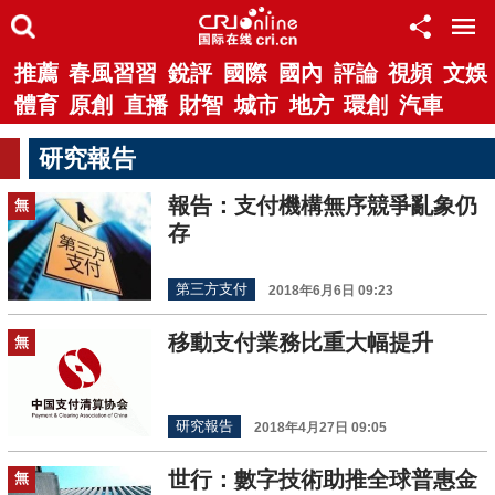
推薦
春風習習
銳評
國際
國內
評論
視頻
文娛
體育
原創
直播
財智
城市
地方
環創
汽車
研究報告
報告：支付機構無序競爭亂象仍
無
存
第三方支付
2018年6月6日 09:23
移動支付業務比重大幅提升
無
研究報告
2018年4月27日 09:05
世行：數字技術助推全球普惠金
無