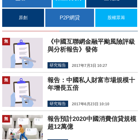
P2P網貸
原創
股權眾籌
《中國互聯網金融平颱風險評級
無
與分析報告》發佈
研究報告
2017年7月3日 10:27
報告：中國私人財富市場規模十
無
年增長五倍
研究報告
2017年6月23日 10:10
報告預計2020中國消費信貸規模
無
超12萬億