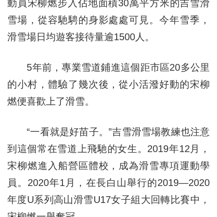
動員宋柳燃步入佔地面積30萬平方米的吉雪滑
雪場，從容馳騁的身影處處可見。今年雪季，
滑雪場日均遊客接待量逾1500人。
5年前，專業雪道鋪進這個距市區20多公里
的小村，體驗了幾次後，從小活潑好動的宋柳
燃便喜歡上了滑雪。
“一看就是好苗子。”吉雪滑雪場教練也注意
到這個常在雪道上飛馳的女生。2019年12月，
宋柳燃進入船營區體校，成為滑雪專項運動學
員。2020年1月，在長白山舉行的2019—2020
年度U系列高山滑雪U17女子組大回轉比賽中，
宋柳燃一舉奪冠。