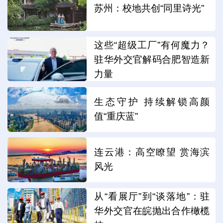
苏州：校地共创“同里诗光”
这些“超级工厂”有何魔力？
驻华外交官解码合肥智造新
力量
生态守护 持续解锁高颜
值“重庆蓝”
连云港：高空瞭望 赏海滨
风光
从“看展厅”到“谈落地”：驻
华外交官在皖抛出合作橄榄