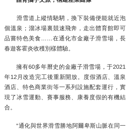
滑雪道上縱情馳騁，換下裝備便能就近泡
個溫泉；溜冰場裏競速飛奔，走出體育館即可
品嘗特色美食……在通化市金廠子滑雪場，長
春遊客霍炎收穫別樣體驗。
擁有60多年曆史的金廠子滑雪場，于2021
年12月改造完工後重新開放。度假酒店、溫泉
酒店、特色商業街等一系列設施配套運行，實
現了冰雪運動、賽事服務、康養度假的有機結
合。
“通化與世界滑雪勝地阿爾卑斯山脈在同一