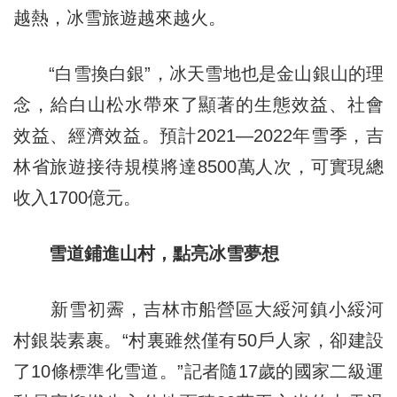
越熱，冰雪旅遊越來越火。
“白雪換白銀”，冰天雪地也是金山銀山的理
念，給白山松水帶來了顯著的生態效益、社會
效益、經濟效益。預計2021—2022年雪季，吉
林省旅遊接待規模將達8500萬人次，可實現總
收入1700億元。
雪道鋪進山村，點亮冰雪夢想
新雪初霽，吉林市船營區大綏河鎮小綏河
村銀裝素裹。“村裏雖然僅有50戶人家，卻建設
了10條標準化雪道。”記者隨17歲的國家二級運