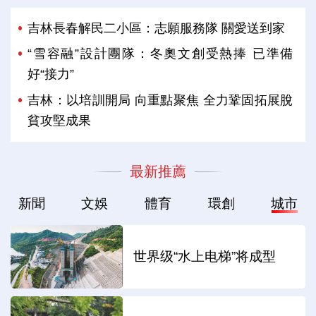
吉林長春解民二小區：志願服務隊 關愛送到家
“雪容融”設計團隊：冬奧文創受熱捧 已準備
好“接力”
吉林：以培訓開局 向重點聚焦 全力鞏固拓展脫
貧攻堅成果
最新推薦
新聞
文娛
體育
環創
城市
世界级“水上电梯”将成型