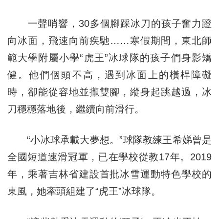
一聲哨響，30多個腳踩冰刀的孩子奮力蹬
向冰面，飛速向前疾馳……寒假期間，東北師
範大學附屬小學“虎王”冰球隊的孩子們身影矯
健。他們個頭不高，遇到冰面上的橫桿障礙
時，卻能從容地並攏雙腳，縱身起跳越過，冰
刀穩穩落地後，繼續向前滑行。
“小冰球承載大夢想。”球隊教練王希娣曾是
全國短道速滑冠軍，已在學校從教17年。2019
年，乘著吉林省建設首批冰雪運動特色學校的
東風，她牽頭組建了“虎王”冰球隊。