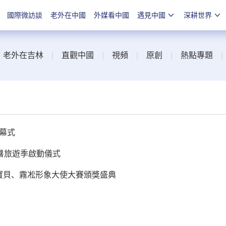
國際微訪談
老外在中國
外媒看中國
遇見中國
深耕世界
|
老外在吉林
|
直觀中國
|
視頻
|
原創
|
熱點專題
開幕式
避暑旅遊季啟動儀式
凇寶貝、霧凇形象大使大賽頒獎盛典