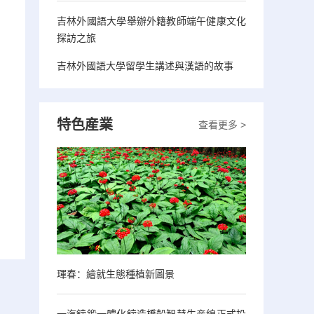
吉林外國語大學舉辦外籍教師端午健康文化
探訪之旅
吉林外國語大學留學生講述與漢語的故事
特色産業
查看更多 >
琿春：繪就生態種植新圖景
一汽鑄鍛一體化鑄造橋殼智慧生産線正式投