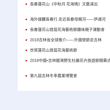
長春蓮花山《中秋月 花海情》文藝演出
海外媒體長春行 走近長春母親河——伊通河
長春蓮花山首屆花海藝術節趣味親子運動會
2018吉林省全球推介——外國使節走吉林
世貿蓮花山首屆花海藝術節
2018中國•吉林龍灣野生杜鵑花卉旅遊節開幕
第九屆吉林冬季農業博覽會