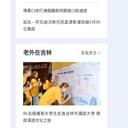
琿春口岸打通俄羅斯肉類進口新通道
延吉—符拉迪沃斯托克直達客運班線3月30
日重啟
老外在吉林
查看更多 >
85名俄羅斯大學生走進吉林外國語大學 開
啟漢語文化之旅