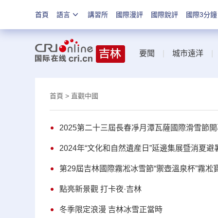
首頁
語言
講習所
國際漫評
國際銳評
國際3分鐘
要聞
|
城市遠洋
首頁
> 直觀中國
2025第二十三屆長春凈月潭瓦薩國際滑雪節
2024年“文化和自然遺産日”延邊集展暨消夏
第29屆吉林國際霧凇冰雪節“禦壺溫泉杯”霧
點亮新景觀 打卡夜·吉林
冬季限定浪漫 吉林冰雪正當時