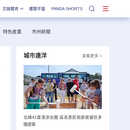
文娛體育
樓蘭平臺
PANDA SHORTS
站內搜索
|
特色産業
|
市州新聞
城市遠洋
查看更多 >
北緯42度清涼出圈 延吉憑民俗旅居留住多
國遊客