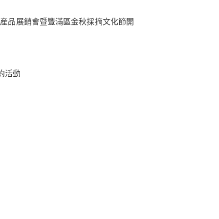
言農産品展銷會暨豐滿區金秋採摘文化節開
約活動