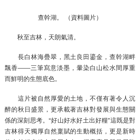
查幹湖。 （資料圖片）
秋至吉林，天朗氣清。
長白林海疊翠，黑土良田鎏金，查幹湖畔
飄香——三筆寫意淡墨，暈染白山松水間厚重
而鮮明的生態底色。
這片被自然厚愛的土地，不僅有著令人沉
醉的秋日盛景，更承載著吉林對發展與生態關
係的深刻思考。“好山好水好土出好糧”這既是對
吉林得天獨厚自然稟賦的生動概括，更是新時