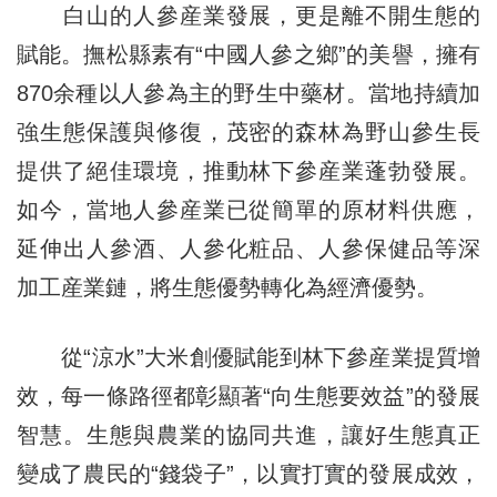
白山的人參産業發展，更是離不開生態的
賦能。撫松縣素有“中國人參之鄉”的美譽，擁有
870余種以人參為主的野生中藥材。當地持續加
強生態保護與修復，茂密的森林為野山參生長
提供了絕佳環境，推動林下參産業蓬勃發展。
如今，當地人參産業已從簡單的原材料供應，
延伸出人參酒、人參化粧品、人參保健品等深
加工産業鏈，將生態優勢轉化為經濟優勢。
從“涼水”大米創優賦能到林下參産業提質增
效，每一條路徑都彰顯著“向生態要效益”的發展
智慧。生態與農業的協同共進，讓好生態真正
變成了農民的“錢袋子”，以實打實的發展成效，