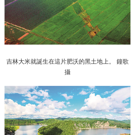
吉林大米就誕生在這片肥沃的黑土地上。 鐘歌
攝