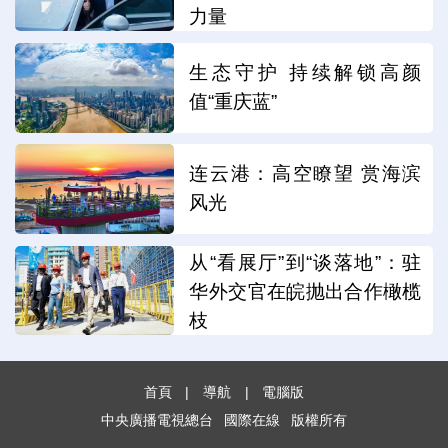
力量
生态守护 持续解锁高颜
值“重庆蓝”
连云港：高空瞭望 赏海滨
风光
从“看展厅”到“谈落地”：驻
华外交官在皖抛出合作橄榄
枝
首頁
|
導航
|
電腦版
中央廣播電視總台
國際在線
版權所有