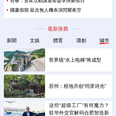
長春：豐富活動讓遊客盡享快樂假日
國慶假期 延吉無人機表演閃耀夜空
最新推薦
新聞
文娛
體育
環創
城市
世界级“水上电梯”将成型
苏州：校地共创“同里诗光”
这些“超级工厂”有何魔力？
驻华外交官解码合肥智造新