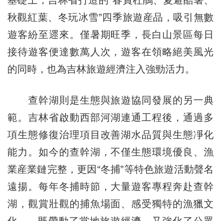
基礎上，
吉林
省打造的“春賞杜鵑、夏避酷暑、
秋觀紅葉、冬玩冰雪”四季旅遊産品，吸引無數
遊客紛至遝來。僅暑期旺季，長白山景區每日
接待遊客便達數萬人次，遊客在領略絕美風光
的同時，也為吉林旅遊經濟注入強勁活力。
查幹湖則是生態與旅遊協同發展的另一典
範。吉林省啟動西部河湖連通工程後，通過多
項生態修復治理項目改善湖水品質與生態凈化
能力。如今的查幹湖，不僅生態環境優良、漁
業産業鏈完整，更因“冬捕”等特色旅遊活動聲名
遠揚。每年冬捕時節，大量遊客專程奔赴查幹
湖，觀賞壯觀的捕魚場面、感受獨特的漁獵文