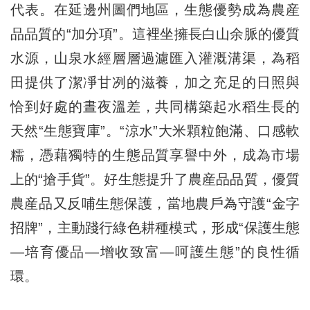
代表。在延邊州圖們地區，生態優勢成為農産
品品質的“加分項”。這裡坐擁長白山余脈的優質
水源，山泉水經層層過濾匯入灌溉溝渠，為稻
田提供了潔凈甘冽的滋養，加之充足的日照與
恰到好處的晝夜溫差，共同構築起水稻生長的
天然“生態寶庫”。“涼水”大米顆粒飽滿、口感軟
糯，憑藉獨特的生態品質享譽中外，成為市場
上的“搶手貨”。好生態提升了農産品品質，優質
農産品又反哺生態保護，當地農戶為守護“金字
招牌”，主動踐行綠色耕種模式，形成“保護生態
—培育優品—增收致富—呵護生態”的良性循
環。