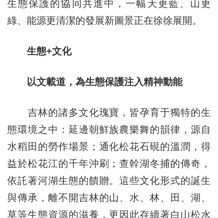
生態保護的協同共進中，一幅天更藍、山更
綠、能源更清潔的發展新圖景正在徐徐展開。
生態+文化
以文載道，為生態保護注入精神動能
吉林的諸多文化瑰寶，皆孕育于獨特的生
態環境之中：延邊朝鮮族農樂舞的韻律，源自
水稻田的勞作場景；通化松花石硯的溫潤，得
益於松花江的千年沖刷；查幹湖冬捕的傳奇，
依託著河湖生態的饋贈。這些文化形式的誕生
與傳承，離不開吉林的山、水、林、田、湖、
草等生態資源的滋養，更因此存續著白山松水