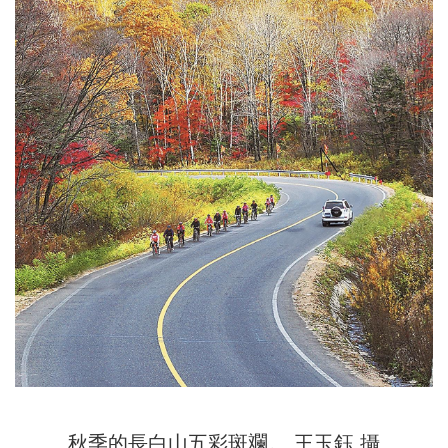
秋季的長白山五彩斑斕。 王玉鈺 攝