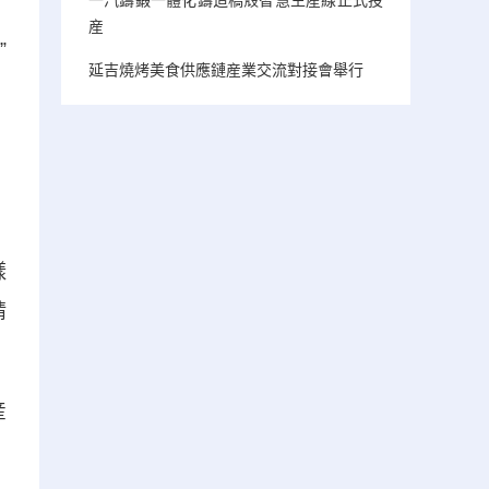
産
”
延吉燒烤美食供應鏈産業交流對接會舉行
樣
精
産