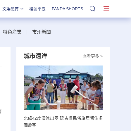
文娛體育
樓蘭平臺
PANDA SHORTS
站內搜索
|
特色産業
|
市州新聞
城市遠洋
查看更多 >
濟
北緯42度清涼出圈 延吉憑民俗旅居留住多
國遊客