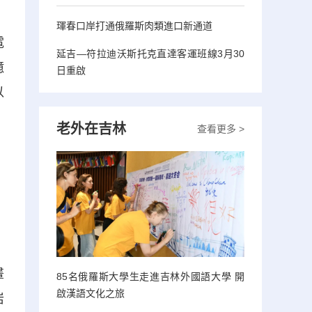
；
琿春口岸打通俄羅斯肉類進口新通道
電
延吉—符拉迪沃斯托克直達客運班線3月30
億
日重啟
以
老外在吉林
查看更多 >
者
畫
85名俄羅斯大學生走進吉林外國語大學 開
啟漢語文化之旅
岩