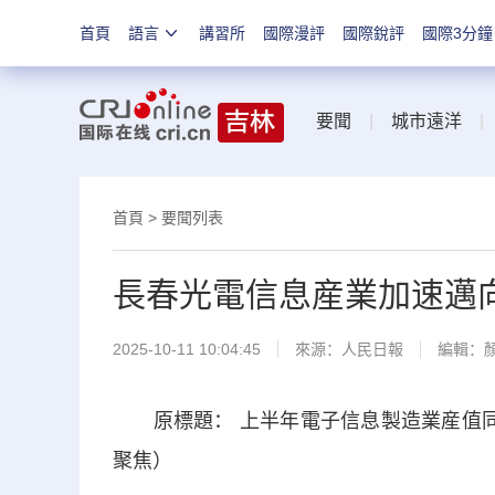
首頁
語言
講習所
國際漫評
國際銳評
國際3分鐘
要聞
|
城市遠洋
首頁
>
要聞列表
長春光電信息産業加速邁
2025-10-11 10:04:45
來源：
人民日報
編輯：
原標題： 上半年電子信息製造業産值同比
聚焦）