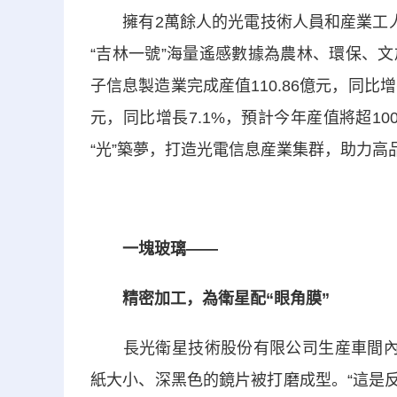
擁有2萬餘人的光電技術人員和産業工人
“吉林一號”海量遙感數據為農林、環保、
子信息製造業完成産值110.86億元，同比增
元，同比增長7.1%，預計今年産值將超1
“光”築夢，打造光電信息産業集群，助力高
一塊玻璃——
精密加工，為衛星配“眼角膜”
長光衛星技術股份有限公司生産車間內，
紙大小、深黑色的鏡片被打磨成型。“這是反