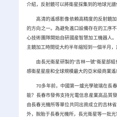
介紹，反射鏡可以將衛星採集到的地球光譜
高清的遙感影像依賴高精度的反射鏡加工
的方向之一。為避免進口設備存在的工序不
心技術團隊開始自研國産智慧加工機器人。
主鏡加工時間從大約半年縮短到一個半月，
由長光衛星研製的“吉林一號”衛星部組件
感衛星星座和全球規模最大的亞米級商業遙
70多年前，中國第一爐光學玻璃在長春
能？長春市發佈支持光電信息産業高品質發
由長春光機所等單位共同出資成立的吉林省
外，脫胎于長春光機所，長光衛星等一批光