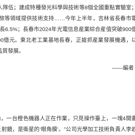
隊伍；建成特種發光科學與技術等8個全國重點實驗室
文旅等領域提供技術支持……今年上半年，吉林省長春市
長6.5%；長春市2024年光電信息産業綜合産值突破900
000億元。東北老工業基地長春，正搶抓産業發展機遇，
品質發展。
——編
一台橙色機器人正在作業，只見操作臺上，一塊4開
射鏡，是衛星的‘眼角膜’。”公司光學加工技術負責人李