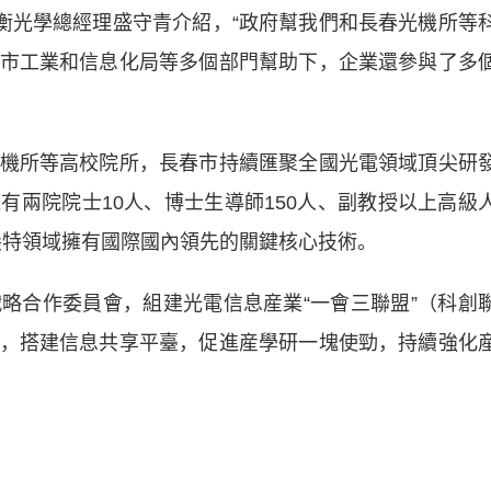
光學總經理盛守青介紹，“政府幫我們和長春光機所等
市工業和信息化局等多個部門幫助下，企業還參與了多
所等高校院所，長春市持續匯聚全國光電領域頂尖研
有兩院院士10人、博士生導師150人、副教授以上高級
精尖特領域擁有國際國內領先的關鍵核心技術。
合作委員會，組建光電信息産業“一會三聯盟”（科創
，搭建信息共享平臺，促進産學研一塊使勁，持續強化