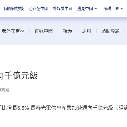
國際微訪談
老外在中國
外媒看中國
遇見中國
深耕世界
|
老外在吉林
|
直觀中國
|
視頻
|
原創
|
熱點專題
向千億元級
顏觀潮
增長6.5% 長春光電信息産業加速邁向千億元級（經