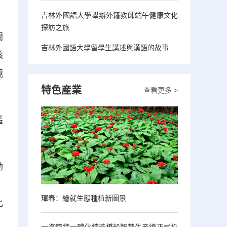
吉林外國語大學舉辦外籍教師端午健康文化
探訪之旅
關
吉林外國語大學留學生講述與漢語的故事
核
鏡
特色産業
查看更多 >
遙
動
。
琿春：繪就生態種植新圖景
此
一汽鑄鍛一體化鑄造橋殼智慧生産線正式投