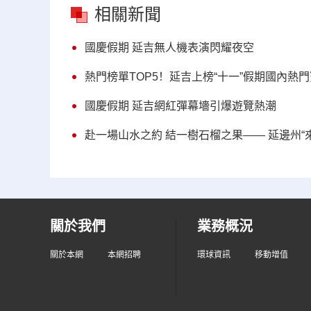
相關新聞
國慶假期 延吉無人機表演閃耀夜空
熱門榜單TOP5！延吉上榜“十一”假期國內熱
國慶假期 延吉網紅彈幕墻引爆遊覽熱潮
赴一場山水之約 結一樹石榴之果—— 延邊州“
關於我們
業務概況
關於本網
本網招聘
環球資訊
移動增值