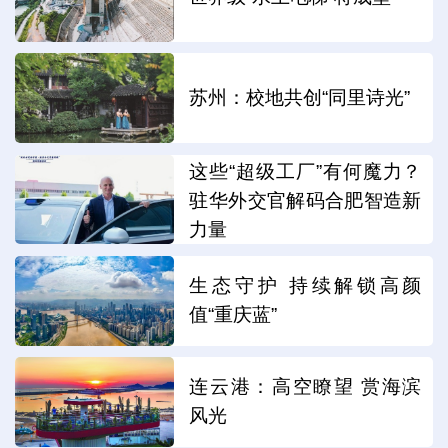
苏州：校地共创“同里诗光”
这些“超级工厂”有何魔力？
驻华外交官解码合肥智造新
力量
生态守护 持续解锁高颜
值“重庆蓝”
连云港：高空瞭望 赏海滨
风光