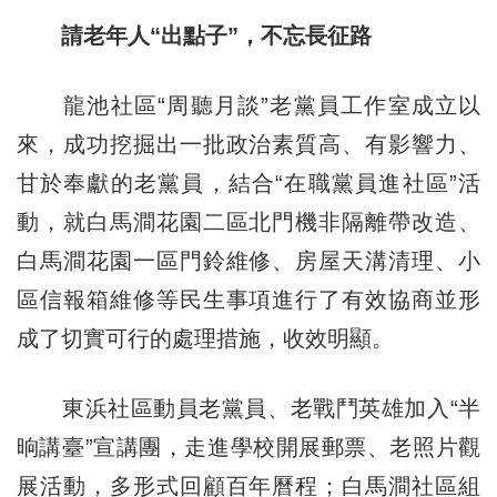
請老年人“出點子”，不忘長征路
龍池社區“周聽月談”老黨員工作室成立以
來，成功挖掘出一批政治素質高、有影響力、
甘於奉獻的老黨員，結合“在職黨員進社區”活
動，就白馬澗花園二區北門機非隔離帶改造、
白馬澗花園一區門鈴維修、房屋天溝清理、小
區信報箱維修等民生事項進行了有效協商並形
成了切實可行的處理措施，收效明顯。
東浜社區動員老黨員、老戰鬥英雄加入“半
晌講臺”宣講團，走進學校開展郵票、老照片觀
展活動，多形式回顧百年曆程；白馬澗社區組