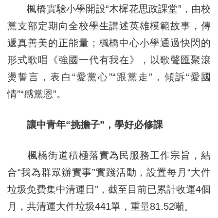
楓橋實驗小學開設“木樨花思政課堂”，由校
黨支部定期向全校學生講述英雄模範故事，傳
遞真善美的正能量；楓橋中心小學通過快閃的
形式歌唱《強國一代有我在》，以歌聲匯聚滾
燙誓言，表白“愛黨心”“跟黨走”，傾訴“愛國
情”“感黨恩”。
讓中青年“挑擔子”，學好必修課
楓橋街道積極落實為民服務工作宗旨，結
合“我為群眾辦實事”實踐活動，設置每月“大件
垃圾免費集中清運日”，截至目前已累計收運4個
月，共清運大件垃圾441單，重量81.52噸。