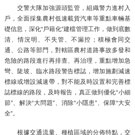
交警大隊加強源頭監管，組織警力進村入
戶，全面採集農村低速載貨汽車等重點車輛基
礎信息，深化“戶籍化”建檔管理工作，做到底數
清、情況明、不失管、不漏控；積極會同交
通、公路等部門，對轄區農村道路事故多發和
危險的路段進行再排查、再治理，重點增加急
彎、陡坡、臨水路段警告標誌，增加施劃減速
標線或增設減速帶，對不能及時設置和完善標
誌標線的路段，及時報告，真正做到優化“小細
節”、解決“大問題”、消除“小隱患”、保障“大安
全”。
根據交通流量、種植區域的分佈特點，交