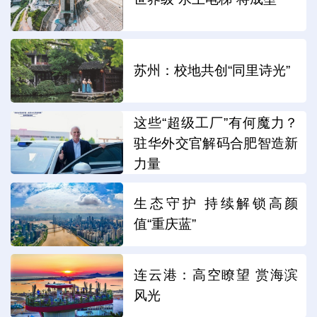
苏州：校地共创“同里诗光”
这些“超级工厂”有何魔力？
驻华外交官解码合肥智造新
力量
生态守护 持续解锁高颜
值“重庆蓝”
连云港：高空瞭望 赏海滨
风光