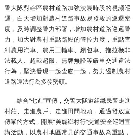
警大隊對轄區農村道路加強淩晨時段的視頻巡
邏，白天增加對農村道路事故易發段的巡邏密
度，及時調整警力部署，增加農村道路巡邏警
力，加大對農村重點路段的管控力度，重點查
糾農用汽車、農用三輪車、麵包車、拖拉機非
法載人、超載超限、無牌無證等嚴重交通違法
行為，堅決發現一起查處一起，努力遏制農村
道路違法行為多發勢頭。
結合“七進”宣傳，交警大隊還組織民警走進
村莊、走進農戶、走進田間地頭，通過發放宣
傳單的方式，開展“美麗鄉村行”交通安全巡迴宣
講活動，以農村地區常見的交通事故為重點，