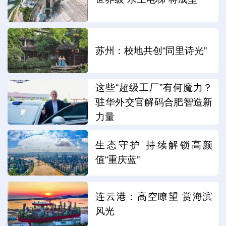
苏州：校地共创“同里诗光”
这些“超级工厂”有何魔力？
驻华外交官解码合肥智造新
力量
生态守护 持续解锁高颜
值“重庆蓝”
连云港：高空瞭望 赏海滨
风光