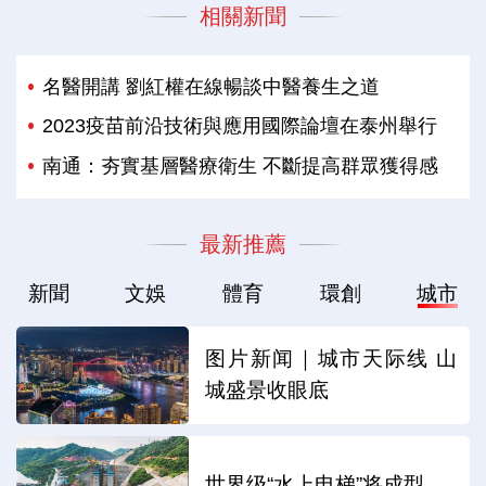
相關新聞
名醫開講 劉紅權在線暢談中醫養生之道
2023疫苗前沿技術與應用國際論壇在泰州舉行
南通：夯實基層醫療衛生 不斷提高群眾獲得感
最新推薦
新聞
文娛
體育
環創
城市
图片新闻｜城市天际线 山
城盛景收眼底
世界级“水上电梯”将成型