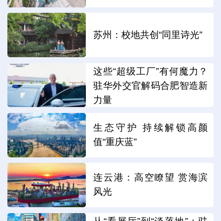
苏州：校地共创“同里诗光”
这些“超级工厂”有何魔力？
驻华外交官解码合肥智造新
力量
生态守护 持续解锁高颜
值“重庆蓝”
连云港：高空瞭望 赏海滨
风光