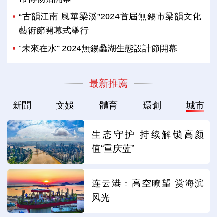
“古韻江南 風華梁溪”2024首屆無錫市梁韻文化
藝術節開幕式舉行
“未來在水” 2024無錫蠡湖生態設計節開幕
最新推薦
新聞
文娛
體育
環創
城市
生态守护 持续解锁高颜
值“重庆蓝”
连云港：高空瞭望 赏海滨
风光