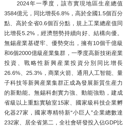
2024年一季度，該市實現地區生産總值
3584億元，同比增長6.8%，高於全國1.5個百分
點、高於全省0.6個百分點，規上工業總産值同
比增長5.2%，經濟態勢持續向好、結構向優。
無錫産業基礎牢、優勢突出，擁有10個千億級
和6個2000億級産業集群，一季度高新技術産業
投資、戰略性新興産業投資分別同比增長
26.6%、25.3%，商業火箭、通用人工智能、量
子科技等新興産業集群正成為發展新質生産力
的新動能。無錫科創實力強、動能強勁，建成
省級以上重點實驗室15家、國家級科技企業孵
化器27家，國家專精特新“小巨人”企業總數達
232家、居全省第二，全社會研發投入佔GDP比