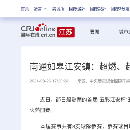
首頁
語言
講習所
國際漫評
國際銳評
國際3分鐘
要聞
|
城市
南通如皋江安鎮：超燃、超
2024-08-26 17:26:24
來源：中央廣電總台國際在
近日，節日般熱鬧的首屆“五彩江安杯”五
火熱開賽。
本屆賽事共有8支球隊參賽，參賽球員均