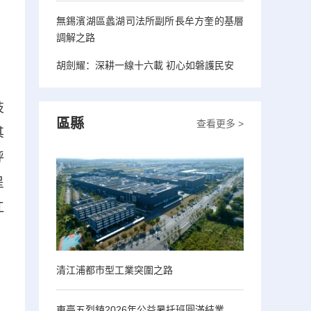
無錫濱湖區蠡湖司法所副所長牟方奎的基層
調解之路
胡劍耀：深耕一線十六載 初心如磐護民安
技
區縣
查看更多 >
其
呼
呈
江
清江浦都市型工業突圍之路
東臺五烈鎮2026年公益暑托班圓滿結業