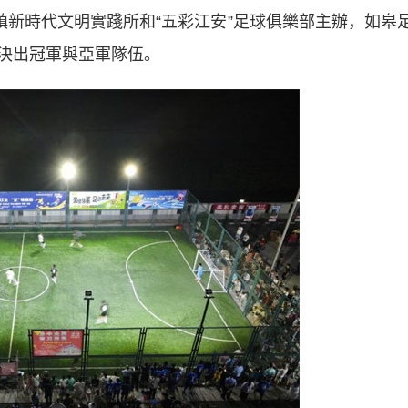
鎮新時代文明實踐所和“五彩江安”足球俱樂部主辦，如皋
決出冠軍與亞軍隊伍。