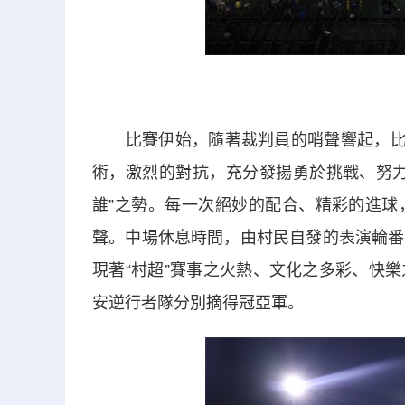
比賽伊始，隨著裁判員的哨聲響起，比賽
術，激烈的對抗，充分發揚勇於挑戰、努力
誰”之勢。每一次絕妙的配合、精彩的進球
聲。中場休息時間，由村民自發的表演輪番
現著“村超”賽事之火熱、文化之多彩、快
安逆行者隊分別摘得冠亞軍。