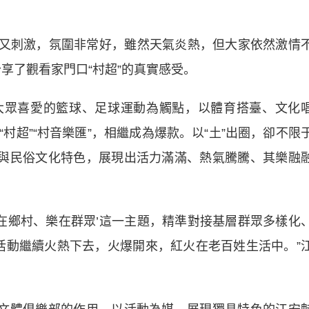
又刺激，氛圍非常好，雖然天氣炎熱，但大家依然激情
享了觀看家門口“村超”的真實感受。
大眾喜愛的籃球、足球運動為觸點，以體育搭臺、文化
“村超”“村音樂匯”，相繼成為爆款。以“土”出圈，卻不限
息與民俗文化特色，展現出活力滿滿、熱氣騰騰、其樂融
鄉村、樂在群眾’這一主題，精準對接基層群眾多樣化
字活動繼續火熱下去，火爆開來，紅火在老百姓生活中。”