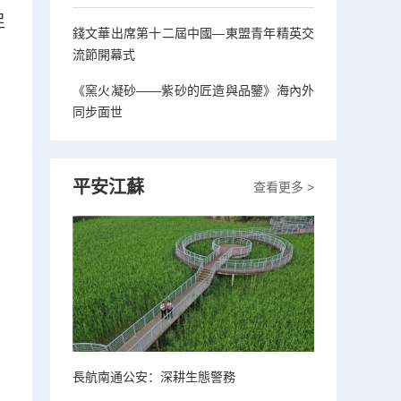
足
錢文華出席第十二屆中國—東盟青年精英交
流節開幕式
《窯火凝砂——紫砂的匠造與品鑒》海內外
同步面世
平安江蘇
查看更多 >
長航南通公安：深耕生態警務