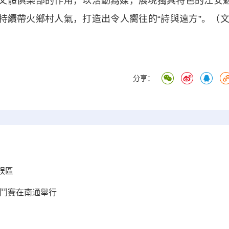
文體俱樂部的作用，以活動為媒，展現獨具特色的江安
持續帶火鄉村人氣，打造出令人嚮往的“詩與遠方”。（文
分享：
誤區
格鬥賽在南通舉行