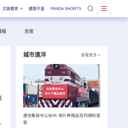
文娛體育
樓蘭平臺
PANDA SHORTS
站內搜索
播報
|
房産
城市遠洋
查看更多 >
場
連徐集結中心徐州-塔什幹精品班列順利首
發
一