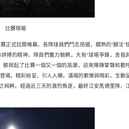
比賽現場
正式拉開帷幕。各隊球員們鬥志昂揚，嫺熟的“腳法”
拼搏的精神，隊員們奮力馳騁，大有“球場爭鋒，舍我
，都掀起了比賽一個又一個的高潮，迎來陣陣掌聲和歡
登場，精彩紛呈、引人入勝。滿場的歡樂與喝彩，生動
樂之純粹。經過近三天的激烈角逐，最終江安馬德里隊、