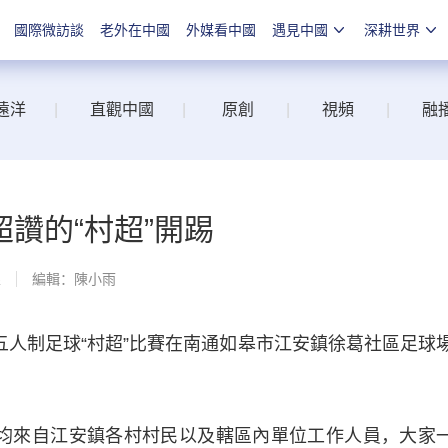
國際微訪談
老外在中國
外媒看中國
遇見中國
深耕世界
遠洋
|
直觀中國
|
原創
|
視頻
|
融
讚的“村超”開踢
線
編輯：陳小雨
人制足球“村超”比賽在南通如皋市江安鎮徐葛社區足球
來自江安鎮各村村民以及轄區內單位工作人員，大家