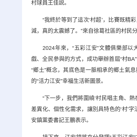
村球員王佳説。
“我終於等到了這次‘村超’，比賽既精彩
減，真的太震撼了。”來自徐葛社區的村民分
2024年來，“五彩江安”文體俱樂部以
戲、全民參與的方式，成功舉辦首屆“村BA”
“鄉土”概念，其底色是一脈相承的鄉土氣
的“活力江安”幸福生活新圖景。
“下一步，我們將圍繞‘村民唱主角、熱在
差異化、個性化需求，讓別具特色的‘村’
安鎮黨委書記王鵬表示。