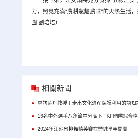
接下來，江安鎮將充分發揮“五彩江安”
力，照見充滿“農耕農趣農味”的火熱生活，
圖 劉培培）
相關新聞
專訪蘇丹教授丨走出文化遺産保護利用的認知
16名中外選手八角籠中分高下 TKF國際綜合
2024年江蘇省排舞精英賽在鹽城阜寧開賽