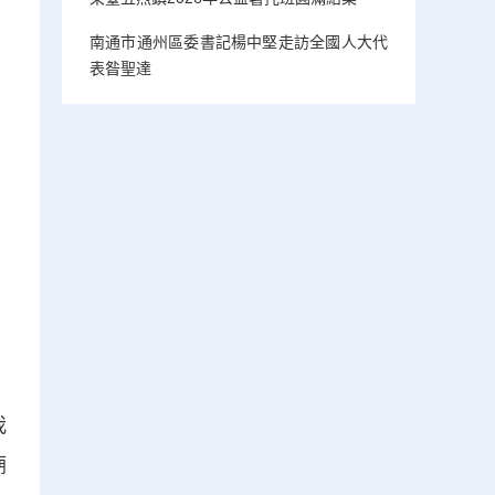
南通市通州區委書記楊中堅走訪全國人大代
表昝聖達
我
廟