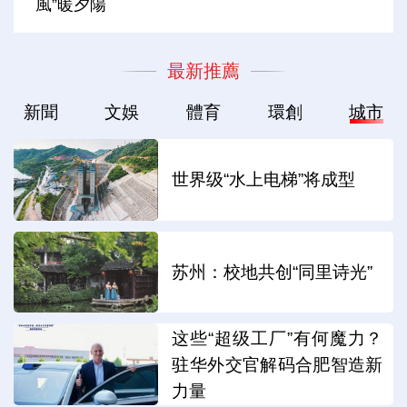
風”暖夕陽
最新推薦
新聞
文娛
體育
環創
城市
世界级“水上电梯”将成型
苏州：校地共创“同里诗光”
这些“超级工厂”有何魔力？
驻华外交官解码合肥智造新
力量