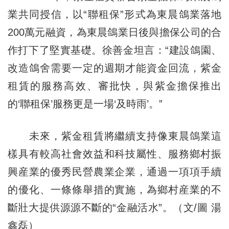
業共同授信，以“聯租保”形式為東晨鴿業落地
200萬元融資，為東晨鴿業日後與擔保公司的合
作打下了堅實基礎。徐善金坦言：“建設鴿園、
改造鴿舍需要一定的週期才能資金回流，紫金
租賃的服務高效、審批快，與紫金擔保推出
的‘聯租保’服務更是一場‘及時雨’。”
未來，紫金租賃將繼續支持像東晨鴿業這
樣具有較高社會效益和科技屬性、服務鄉村振
興産業的優秀民營農業企業，通過一項項手續
的優化、一條條舉措的實施，為鄉村産業的不
斷壯大提供源源不斷的“金融活水”。（文/圖 湯
鑫磊）