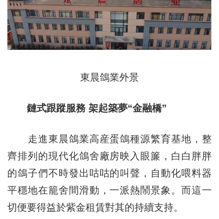
東晨鴿業外景
鏈式跟蹤服務 架起築夢“金融橋”
走進東晨鴿業高産蛋鴿種源繁育基地，整
齊排列的現代化鴿舍廠房映入眼簾，白白胖胖
的鴿子們不時發出咕咕的叫聲，自動化喂料器
平穩地在籠舍間滑動，一派熱鬧景象。而這一
切便要得益於紫金租賃對其的持續支持。