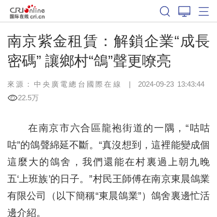
南京紫金租賃：解鎖企業“成長
密碼” 讓鄉村“鴿”聲更嘹亮
來源：中央廣電總台國際在線
|
2024-09-23 13:43:44
22.5万
在南京市六合區龍袍街道的一隅，“咕咕
咕”的鴿聲綿延不斷。“真沒想到，這裡能變成個
這麼大的鴿舍，我們還能在村裏過上朝九晚
五‘上班族’的日子。”村民王師傅在南京東晨鴿業
有限公司（以下簡稱“東晨鴿業”）鴿舍裏邊忙活
邊介紹。