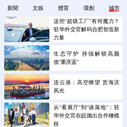
新聞
文娛
體育
環創
城市
这些“超级工厂”有何魔力？
驻华外交官解码合肥智造新
力量
生态守护 持续解锁高颜
值“重庆蓝”
连云港：高空瞭望 赏海滨
风光
从“看展厅”到“谈落地”：驻
华外交官在皖抛出合作橄榄
枝