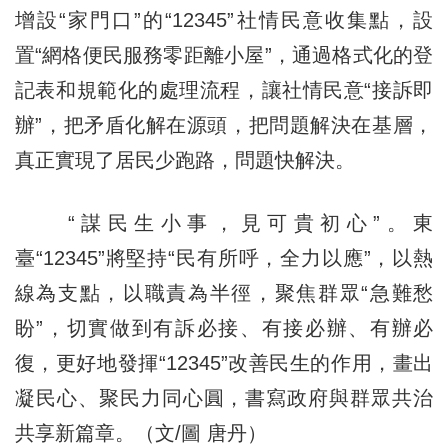
增設“家門口”的“12345”社情民意收集點，設
置“網格便民服務零距離小屋”，通過格式化的登
記表和規範化的處理流程，讓社情民意“接訴即
辦”，把矛盾化解在源頭，把問題解決在基層，
真正實現了居民少跑路，問題快解決。
“謀民生小事，見可貴初心”。東
臺“12345”將堅持“民有所呼，全力以應”，以熱
線為支點，以職責為半徑，聚焦群眾“急難愁
盼”，切實做到有訴必接、有接必辦、有辦必
復，更好地發揮“12345”改善民生的作用，畫出
凝民心、聚民力同心圓，書寫政府與群眾共治
共享新篇章。（文/圖 唐丹）