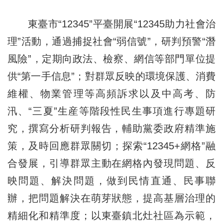
東臺市“12345”平臺開展“12345助力社會治
理”活動，通過捕捉社會“弱信號”，研判預警“潛
風險”，定期向政法、檢察、網信等部門單位提
供“第一手信息”；對群眾反映的環境保護、消費
維權、物業管理等高頻訴求以及中高考、防
汛、“三夏”生産等階段性民生事項進行專題研
究，撰寫分析研判報告，輔助黨委政府精準施
策，及時回應群眾關切；探索“12345+網格”融
合發展，引導群眾主動在網格內發現問題、反
映問題、解決問題，做到民情直通、民事聯
辦，把問題解決在萌芽狀態，提高基層治理的
精細化和精準度；以東臺鎮北灶社區為示範，