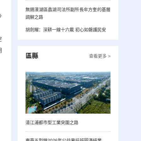
無錫濱湖區蠡湖司法所副所長牟方奎的基層
步
調解之路
，
胡劍耀：深耕一線十六載 初心如磐護民安
空
期
區縣
查看更多 >
清江浦都市型工業突圍之路
東臺五烈鎮2026年公益暑托班圓滿結業