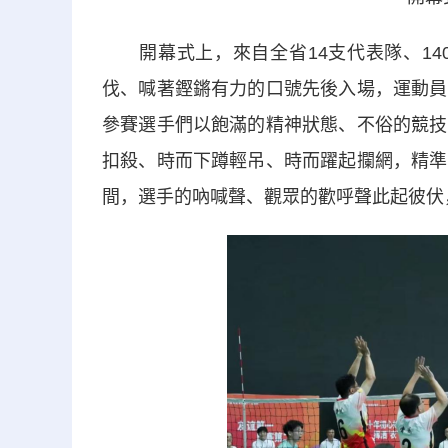
開幕式上，來自全省14支代表隊、140
伐、喊著鏗鏘有力的口號先後入場，運動員
參賽選手們以飽滿的精神狀態、不俗的競技
扣殺、時而下蹲輕吊、時而躍起攔網，精準
間，選手的吶喊聲、觀眾的歡呼聲此起彼伏