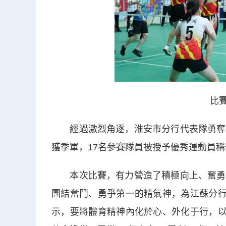
比賽
經過激烈角逐，淮安市分行代表隊勇奪冠
獲季軍，17名參賽隊員被授予優秀運動員
本次比賽，有力營造了積極向上、奮勇爭
團結奮鬥、勇爭第一的精氣神，為江蘇分行
示，要將體育精神內化於心、外化于行，以