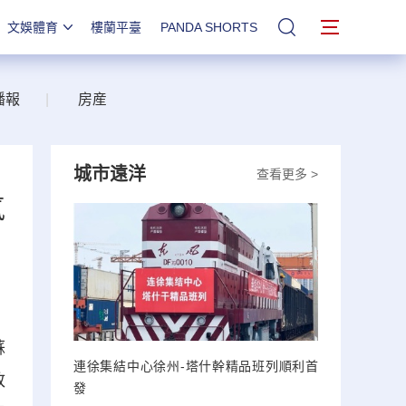
文娛體育
樓蘭平臺
PANDA SHORTS
站內搜索
播報
|
房産
城市遠洋
查看更多 >
氣
蘇
連徐集結中心徐州-塔什幹精品班列順利首
致
發