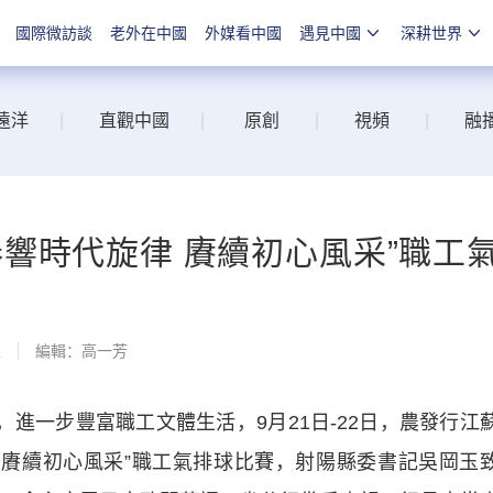
國際微訪談
老外在中國
外媒看中國
遇見中國
深耕世界
遠洋
|
直觀中國
|
原創
|
視頻
|
融
響時代旋律 賡續初心風采”職工
線
編輯：高一芳
進一步豐富職工文體生活，9月21日-22日，農發行江
 賡續初心風采”職工氣排球比賽，射陽縣委書記吳岡玉