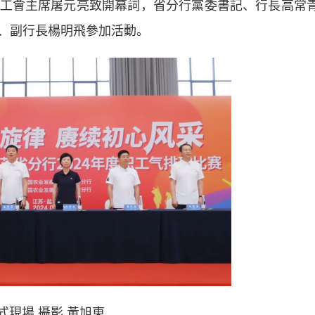
工會主席屠元亮致開幕詞，省分行黨委書記、行長高常
、副行長楊明飛參加活動。
式現場 攝影 黃旭東