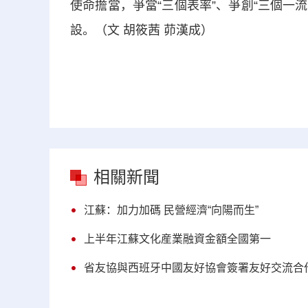
使命擔當，爭當“三個表率”、爭創“三個一
設。（文 胡筱茜 茆漢成）
相關新聞
江蘇：加力加碼 民營經濟“向陽而生”
上半年江蘇文化産業融資金額全國第一
省友協與西班牙中國友好協會簽署友好交流合