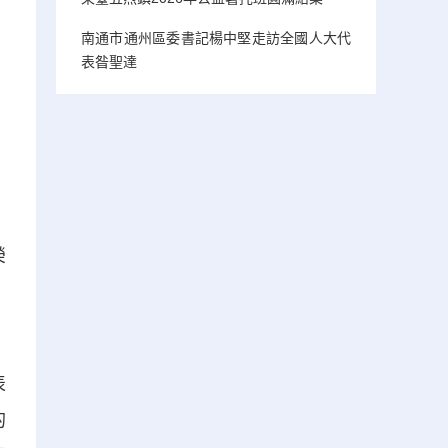
南通市通州區委書記楊中堅走訪全國人大代
表昝聖達
榮
、
表
的