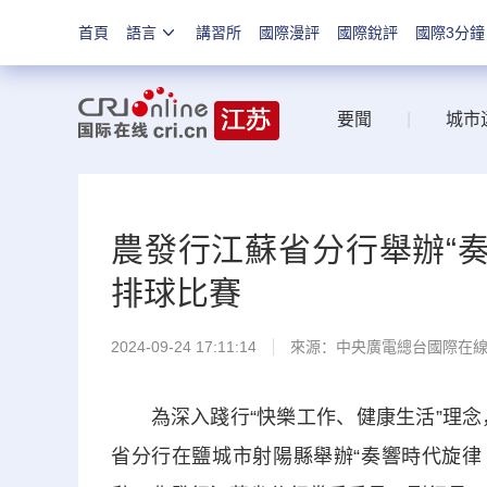
首頁
語言
講習所
國際漫評
國際銳評
國際3分鐘
要聞
|
城市
農發行江蘇省分行舉辦“奏
排球比賽
2024-09-24 17:11:14
來源：中央廣電總台國際在
為深入踐行“快樂工作、健康生活”理念，
省分行在鹽城市射陽縣舉辦“奏響時代旋律