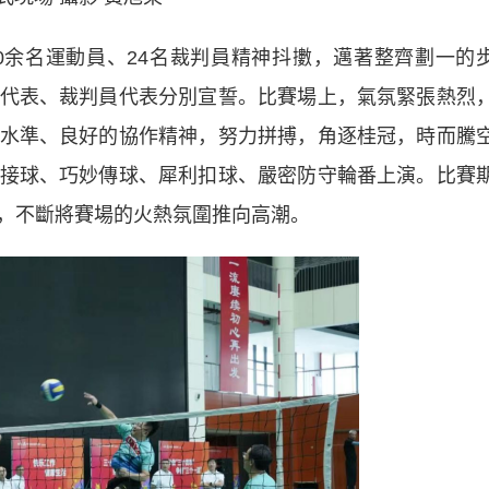
余名運動員、24名裁判員精神抖擻，邁著整齊劃一的
代表、裁判員代表分別宣誓。比賽場上，氣氛緊張熱烈
水準、良好的協作精神，努力拼搏，角逐桂冠，時而騰
接球、巧妙傳球、犀利扣球、嚴密防守輪番上演。比賽
，不斷將賽場的火熱氛圍推向高潮。