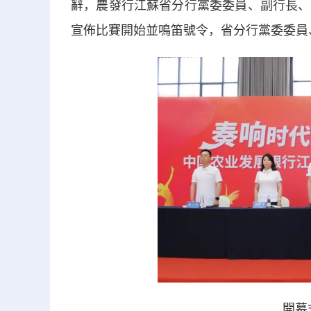
辭，農發行江蘇省分行黨委委員、副行長、
宣佈比賽開始並鳴笛號令，省分行黨委委員
開幕