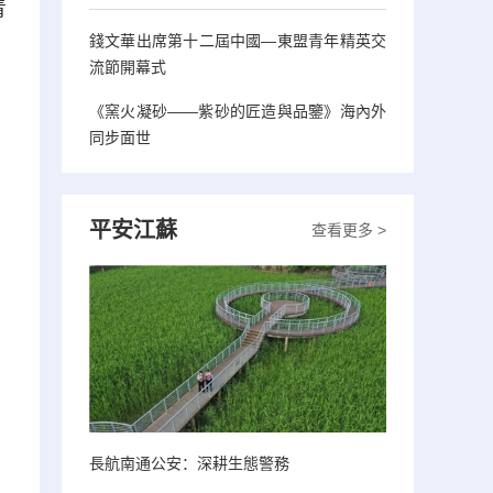
青
錢文華出席第十二屆中國—東盟青年精英交
流節開幕式
《窯火凝砂——紫砂的匠造與品鑒》海內外
同步面世
平安江蘇
查看更多 >
長航南通公安：深耕生態警務