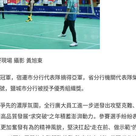
現場 攝影 黃旭東
軍，宿遷市分行代表隊摘得亞軍，省分行機關代表隊
稱號，鹽城市分行被授予優秀組織獎。
先的濃厚氛圍，全行廣大員工進一步迸發出攻堅克難
高品質發展“求突破”之年積蓄澎湃動力。參賽選手紛紛
更加奮發有為的精神風貌，堅決扛起“走在前、做示範”