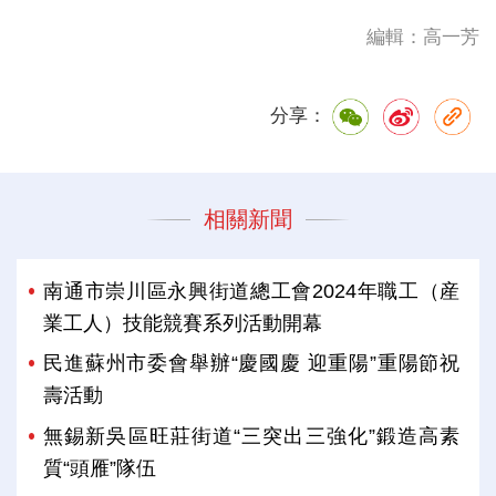
編輯：高一芳
分享：
相關新聞
南通市崇川區永興街道總工會2024年職工（産
業工人）技能競賽系列活動開幕
民進蘇州市委會舉辦“慶國慶 迎重陽”重陽節祝
壽活動
無錫新吳區旺莊街道“三突出三強化”鍛造高素
質“頭雁”隊伍