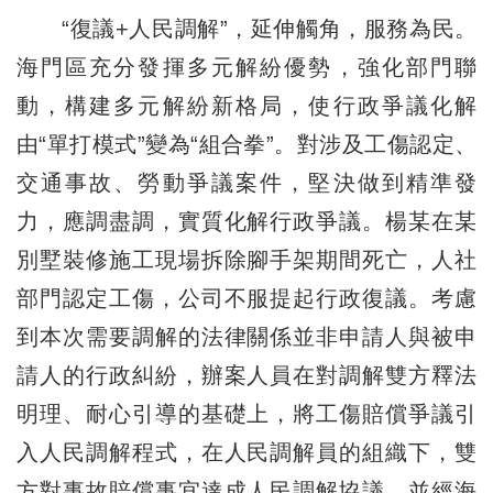
“復議+人民調解”，延伸觸角，服務為民。
海門區充分發揮多元解紛優勢，強化部門聯
動，構建多元解紛新格局，使行政爭議化解
由“單打模式”變為“組合拳”。對涉及工傷認定、
交通事故、勞動爭議案件，堅決做到精準發
力，應調盡調，實質化解行政爭議。楊某在某
別墅裝修施工現場拆除腳手架期間死亡，人社
部門認定工傷，公司不服提起行政復議。考慮
到本次需要調解的法律關係並非申請人與被申
請人的行政糾紛，辦案人員在對調解雙方釋法
明理、耐心引導的基礎上，將工傷賠償爭議引
入人民調解程式，在人民調解員的組織下，雙
方對事故賠償事宜達成人民調解協議，並經海