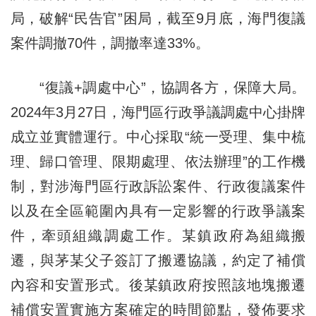
局，破解“民告官”困局，截至9月底，海門復議
案件調撤70件，調撤率達33%。
“復議+調處中心”，協調各方，保障大局。
2024年3月27日，海門區行政爭議調處中心掛牌
成立並實體運行。中心採取“統一受理、集中梳
理、歸口管理、限期處理、依法辦理”的工作機
制，對涉海門區行政訴訟案件、行政復議案件
以及在全區範圍內具有一定影響的行政爭議案
件，牽頭組織調處工作。某鎮政府為組織搬
遷，與茅某父子簽訂了搬遷協議，約定了補償
內容和安置形式。後某鎮政府按照該地塊搬遷
補償安置實施方案確定的時間節點，發佈要求