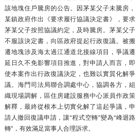
該地塊住戶騰房的公告。因茅某父子未騰房，
某鎮政府作出《要求履行協議決定書》，要求
茅某父子按照協議約定，及時騰房。茅某父子
不服該決定書，向區政府提起行政復議。被搬
遷地塊涉及海太過江通道北接線項目，爭議遷
延日久不免影響項目推進，對申請人而言，即
使本案作出行政復議決定，也難以實質化解爭
議。海門司法局聯合調處中心，協調各方，組
織現場調解，區住房建設服務中心派員作政策
解釋，最終從根本上切實化解了這起爭議，申
請人撤回復議申請，讓“程式空轉”變為“峰迴路
轉”，有效滿足當事人合理訴求。