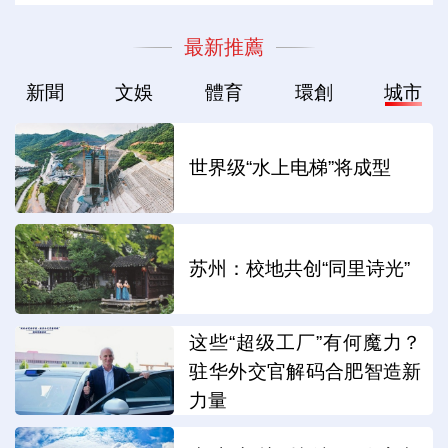
最新推薦
新聞
文娛
體育
環創
城市
世界级“水上电梯”将成型
苏州：校地共创“同里诗光”
这些“超级工厂”有何魔力？
驻华外交官解码合肥智造新
力量