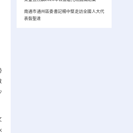
南通市通州區委書記楊中堅走訪全國人大代
表昝聖達
勢
數
沙
文
k