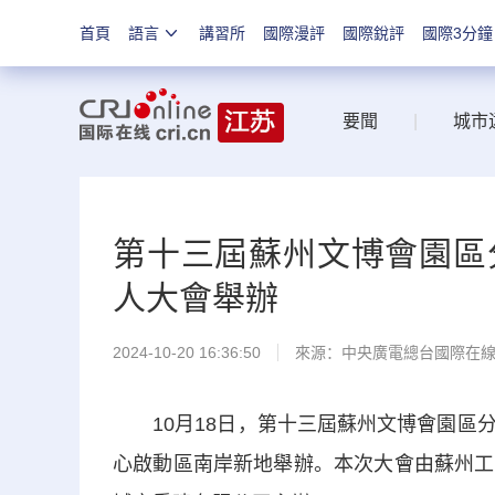
首頁
語言
講習所
國際漫評
國際銳評
國際3分鐘
要聞
|
城市
第十三屆蘇州文博會園區
人大會舉辦
2024-10-20 16:36:50
來源：中央廣電總台國際在
10月18日，第十三屆蘇州文博會園區分
心啟動區南岸新地舉辦。本次大會由蘇州工