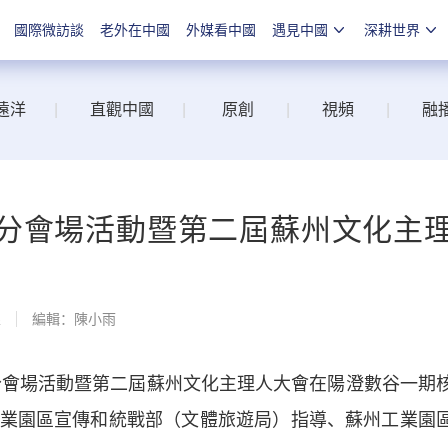
國際微訪談
老外在中國
外媒看中國
遇見中國
深耕世界
遠洋
|
直觀中國
|
原創
|
視頻
|
融
分會場活動暨第二屆蘇州文化主
線
編輯：陳小雨
會場活動暨第二屆蘇州文化主理人大會在陽澄數谷一期
業園區宣傳和統戰部（文體旅遊局）指導、蘇州工業園