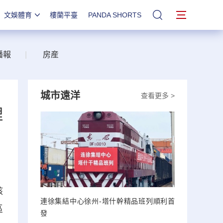
文娛體育
樓蘭平臺
PANDA SHORTS
站內搜索
播報
|
房産
城市遠洋
查看更多 >
理
核
連徐集結中心徐州-塔什幹精品班列順利首
區
發