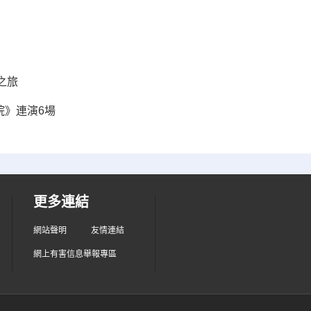
之旅
院》連演6場
更多連結
網站聲明
友情連結
網上有害信息舉報專區