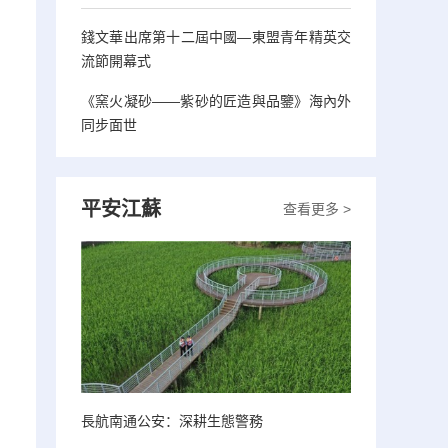
錢文華出席第十二屆中國—東盟青年精英交
流節開幕式
《窯火凝砂——紫砂的匠造與品鑒》海內外
同步面世
平安江蘇
查看更多 >
長航南通公安：深耕生態警務