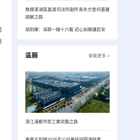
無錫濱湖區蠡湖司法所副所長牟方奎的基層
調解之路
胡劍耀：深耕一線十六載 初心如磐護民安
部
委
區縣
查看更多 >
清江浦都市型工業突圍之路
東臺五烈鎮2026年公益暑托班圓滿結業