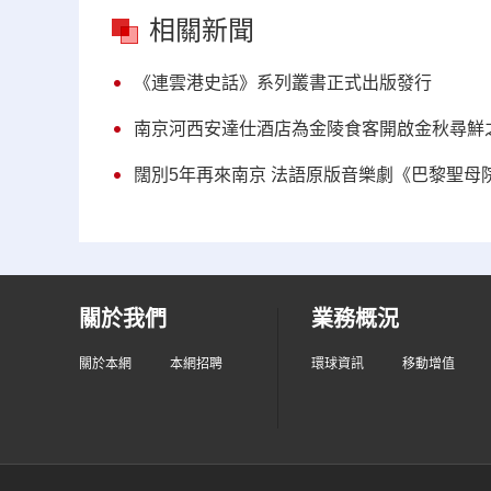
相關新聞
《連雲港史話》系列叢書正式出版發行
南京河西安達仕酒店為金陵食客開啟金秋尋鮮
闊別5年再來南京 法語原版音樂劇《巴黎聖母
關於我們
業務概況
關於本網
本網招聘
環球資訊
移動增值