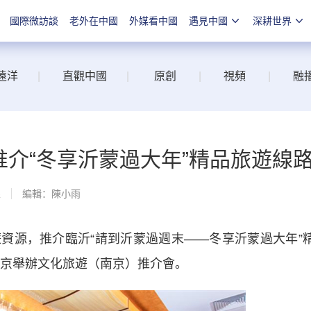
國際微訪談
老外在中國
外媒看中國
遇見中國
深耕世界
遠洋
|
直觀中國
|
原創
|
視頻
|
融
推介“冬享沂蒙過大年”精品旅遊線
線
編輯：陳小雨
源，推介臨沂“請到沂蒙過週末——冬享沂蒙過大年”
南京舉辦文化旅遊（南京）推介會。