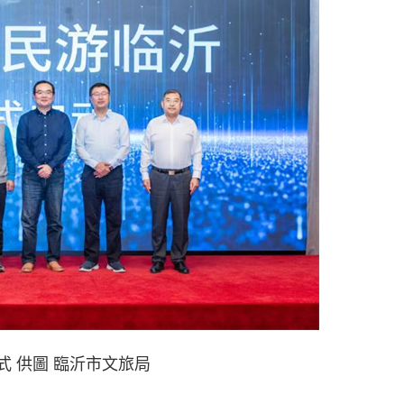
式 供圖 臨沂市文旅局