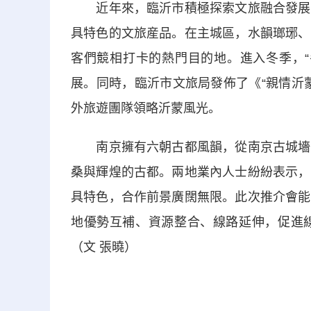
近年來，臨沂市積極探索文旅融合發展新
具特色的文旅産品。在主城區，水韻瑯琊、
客們競相打卡的熱門目的地。進入冬季，“
展。同時，臨沂市文旅局發佈了《“親情沂
外旅遊團隊領略沂蒙風光。
南京擁有六朝古都風韻，從南京古城墻到
桑與輝煌的古都。兩地業內人士紛紛表示，
具特色，合作前景廣闊無限。此次推介會能
地優勢互補、資源整合、線路延伸，促進
（文 張曉）