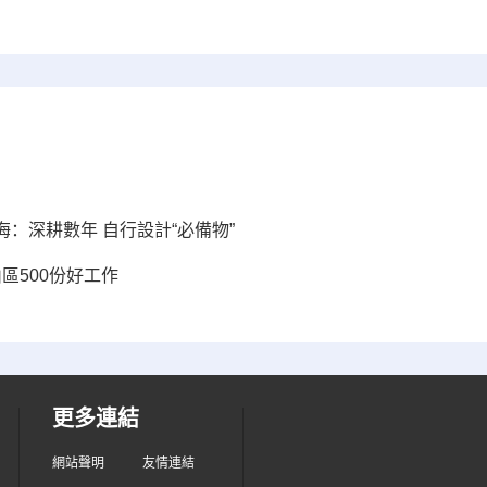
：深耕數年 自行設計“必備物”
山區500份好工作
更多連結
網站聲明
友情連結