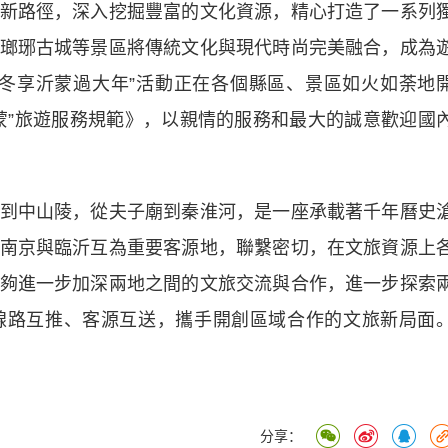
路徑，深入挖掘豐富的文化資源，精心打造了一系列
瑯琊古城等景區將傳統文化與現代時尚完美融合，成為
冬享沂蒙過大年”活動正在各個縣區、景區如火如荼地
蒙”旅遊服務規範》，以親情的服務和最大的誠意歡迎國
中山陵，從夫子廟到秦淮河，是一座承載著千年曆史
南京與臨沂互為重要客源地，聯繫密切，在文旅資源上
夠進一步加深兩地之間的文旅交流與合作，進一步探索
線路互推、客源互送，攜手開創區域合作的文旅新局面
分享：