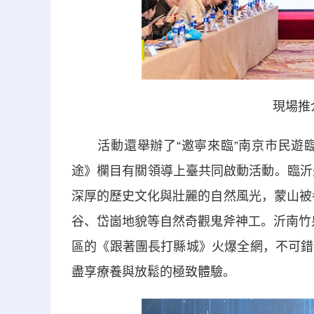
現場推
活動還舉辦了“邀寧來臨”南京市民遊臨
途》欄目有關領導上臺共同啟動活動。臨沂
深厚的歷史文化與壯麗的自然風光，蒙山被譽
谷、岱崮地貌等自然奇觀鬼斧神工。沂南竹泉
區的《跟著團長打縣城》火爆全網，不可錯
盡享療養與放鬆的極致體驗。