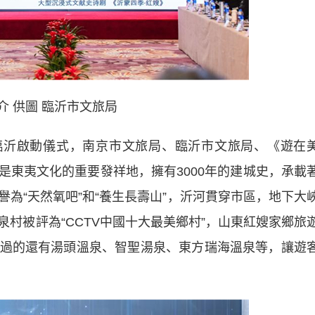
介 供圖 臨沂市文旅局
沂啟動儀式，南京市文旅局、臨沂市文旅局、《遊在
是東夷文化的重要發祥地，擁有3000年的建城史，承載
為“天然氧吧”和“養生長壽山”，沂河貫穿市區，地下大
村被評為“CCTV中國十大最美鄉村”，山東紅嫂家鄉旅
過的還有湯頭溫泉、智聖湯泉、東方瑞海溫泉等，讓遊