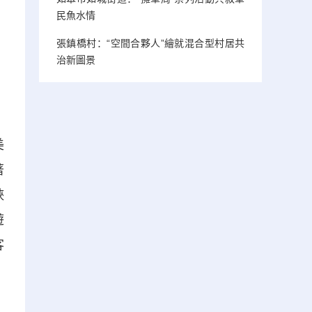
民魚水情
張鎮橋村：“空間合夥人”繪就混合型村居共
治新圖景
美
著
峽
遊
客