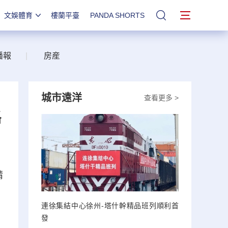
文娛體育
樓蘭平臺
PANDA SHORTS
站內搜索
播報
|
房産
城市遠洋
查看更多 >
路
精
連徐集結中心徐州-塔什幹精品班列順利首
發