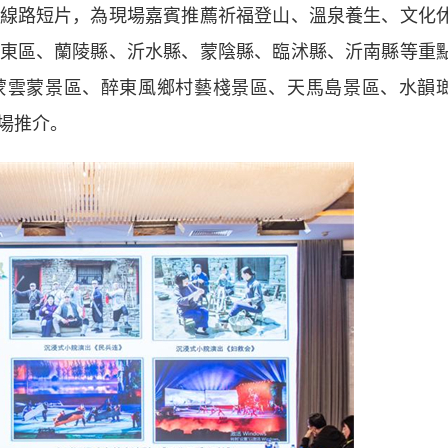
路短片，為現場嘉賓推薦祈福登山、溫泉養生、文化
東區、蘭陵縣、沂水縣、蒙陰縣、臨沭縣、沂南縣等重
蒙雲蒙景區、醉東風鄉村藝棧景區、天馬島景區、水韻
場推介。