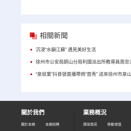
相關新聞
沉浸“水韻江蘇” 遇見美好生活
徐州市公安局銅山分局利國派出所教導員周忠海
“泉就業”抖音號直播帶崗“首秀” 送來徐州市泉
關於我們
業務概況
關於本網
本網招聘
環球資訊
移動增值