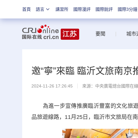
首頁
語言
講習所
國際漫評
國際銳評
國際3分鐘
要聞
|
城市
邀“寧”來臨 臨沂文旅南京
2024-11-26 17:26:45
來源：中央廣電總台國際在
為進一步宣傳推廣臨沂豐富的文化旅遊資
品旅遊線路，11月25日，臨沂市文旅局在