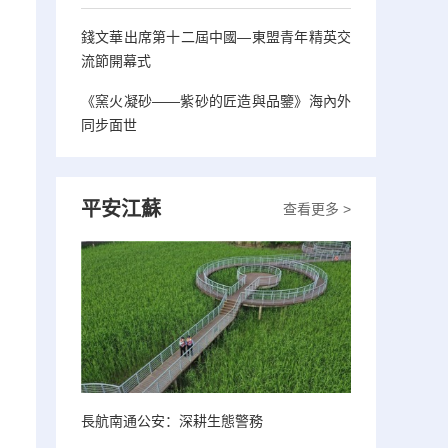
錢文華出席第十二屆中國—東盟青年精英交
流節開幕式
《窯火凝砂——紫砂的匠造與品鑒》海內外
同步面世
平安江蘇
查看更多 >
長航南通公安：深耕生態警務