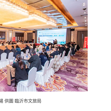
場 供圖 臨沂市文旅局