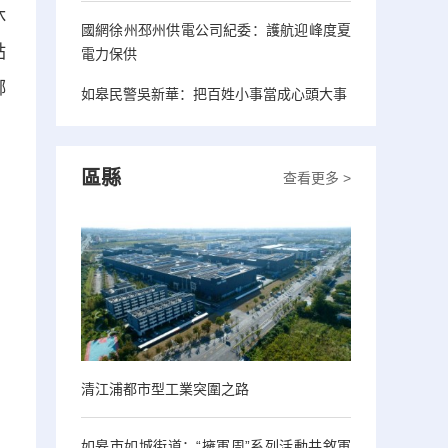
休
國網徐州邳州供電公司紀委：護航迎峰度夏
點
電力保供
瑯
如皋民警吳新華：把百姓小事當成心頭大事
區縣
查看更多 >
清江浦都市型工業突圍之路
如皋市如城街道：“擁軍周”系列活動共敘軍