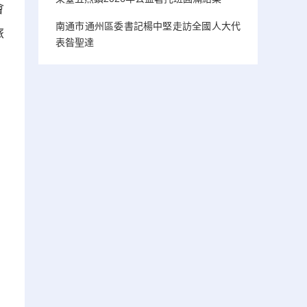
會
南通市通州區委書記楊中堅走訪全國人大代
旅
表昝聖達