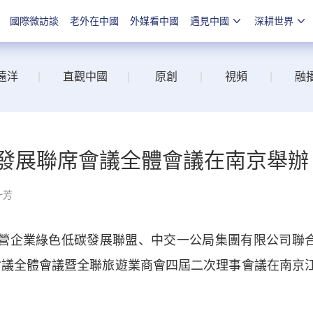
國際微訪談
老外在中國
外媒看中國
遇見中國
深耕世界
遠洋
|
直觀中國
|
原創
|
視頻
|
融
同發展聯席會議全體會議在南京舉辦
一芳
營企業綠色低碳發展聯盟、中交一公局集團有限公司聯
席會議全體會議暨全聯旅遊業商會四屆二次理事會議在南京