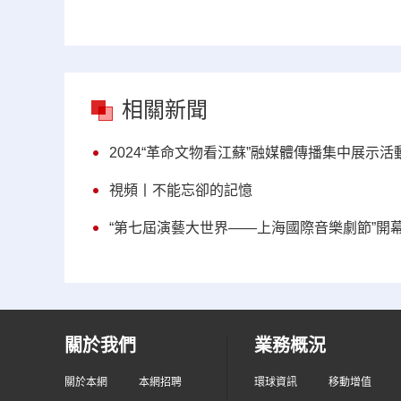
相關新聞
2024“革命文物看江蘇”融媒體傳播集中展示
視頻丨不能忘卻的記憶
“第七屆演藝大世界——上海國際音樂劇節”開
關於我們
業務概況
關於本網
本網招聘
環球資訊
移動增值