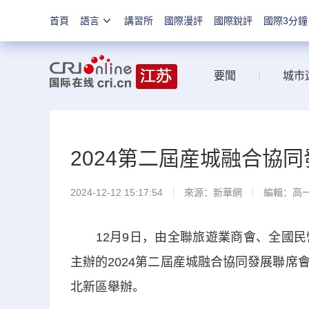
首頁
語言
講習所
國際漫評
國際銳評
國際3分鐘
要聞
|
城市
2024第二屆産城融合協
2024-12-12 15:17:54
來源：
新華網
編輯：高
12月9日，由全聯旅遊業商會、全國民
主辦的2024第二屆産城融合協同發展聯
北新區舉辦。