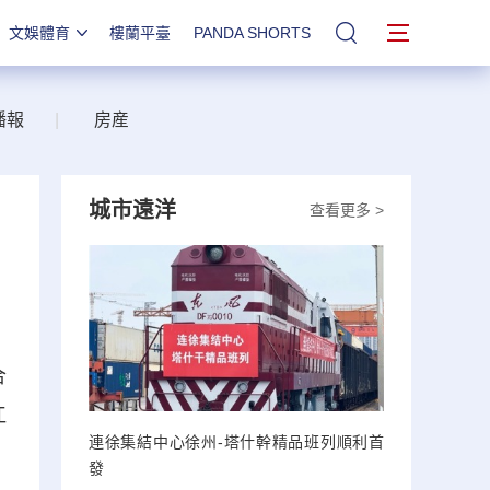
文娛體育
樓蘭平臺
PANDA SHORTS
站內搜索
播報
|
房産
城市遠洋
查看更多 >
合
江
連徐集結中心徐州-塔什幹精品班列順利首
發