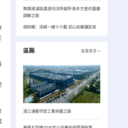
無錫濱湖區蠡湖司法所副所長牟方奎的基層
調解之路
胡劍耀：深耕一線十六載 初心如磐護民安
旅
在
區縣
查看更多 >
振
》
把
京
清江浦都市型工業突圍之路
國
東臺五烈鎮2026年公益暑托班圓滿結業