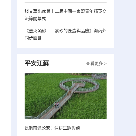
錢文華出席第十二屆中國—東盟青年精英交
流節開幕式
《窯火凝砂——紫砂的匠造與品鑒》海內外
同步面世
平安江蘇
查看更多 >
長航南通公安：深耕生態警務